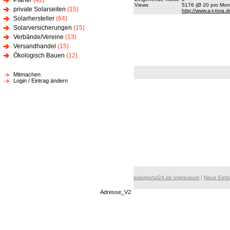
Planer
(42)
Views
5176 (Ø 20 pro Mona
private Solarseiten
(15)
http://www.a-t-tora.d
Solarhersteller
(64)
Solarversicherungen
(15)
Verbände/Vereine
(13)
Versandhandel
(15)
Ökologisch Bauen
(12)
Mitmachen
Login / Eintrag ändern
solarportal24.de Impressum
|
Neue Eint
Adresse_V2