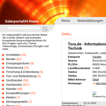
Zurück...
Im solarportal24-Linkverzeichnis finden
Sie schnell, einfach und kostenlos
kompetente Ansprechpartner/innen für
Ihre Fragen rund ums Thema
Tora.de - Informatio
Solarenergie, Erneuerbare Energien und
Technik
mehr.
Solarleuchten, Solarpanele, Ladeg
Architekten
(22)
Kategorie
Händler
Berater
(61)
Strasse
Bocksdorns
Energieagenturen
(9)
PLZ/Ort
80935 Mün
Finanzierung
(16)
Land/Bundesland
D-BAY
Forschung & Entwicklung
(3)
Telefon
089 35124
Telefax
089 35153
Fort- und Weiterbildung
(3)
EMail-Adresse
EMail
Großhändler
(54)
Homepage
http://ww
Handwerker
(207)
Händler
(69)
Komplettlösungen
(22)
Powered by
Medien
(7)
Montagegestelle
(7)
Eintragsdatum
01.11.2003
Eingehende Klicks
0