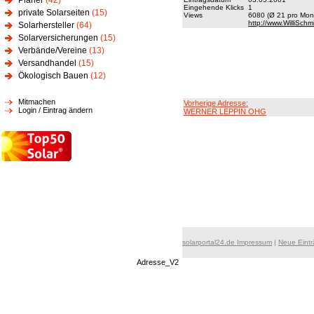
Planer
(42)
Eingehende Klicks
1
private Solarseiten
(15)
Views
6080 (Ø 21 pro Mona
http://www.WilliSch
Solarhersteller
(64)
Solarversicherungen
(15)
Verbände/Vereine
(13)
Versandhandel
(15)
Ökologisch Bauen
(12)
Mitmachen
Vorherige Adresse:
Login / Eintrag ändern
WERNER LEPPIN OHG
solarportal24.de Impressum
|
Neue Eint
Adresse_V2