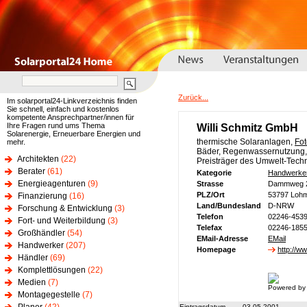
Zurück...
Im solarportal24-Linkverzeichnis finden
Sie schnell, einfach und kostenlos
kompetente Ansprechpartner/innen für
Ihre Fragen rund ums Thema
Willi Schmitz GmbH
Solarenergie, Erneuerbare Energien und
thermische Solaranlagen,
Fot
mehr.
Bäder, Regenwassernutzung, 
Architekten
(22)
Preisträger des Umwelt-Tech
Berater
(61)
Kategorie
Handwerke
Energieagenturen
(9)
Strasse
Dammweg 
PLZ/Ort
53797 Loh
Finanzierung
(16)
Land/Bundesland
D-NRW
Forschung & Entwicklung
(3)
Telefon
02246-453
Fort- und Weiterbildung
(3)
Telefax
02246-185
Großhändler
(54)
EMail-Adresse
EMail
Handwerker
(207)
Homepage
http://w
Händler
(69)
Komplettlösungen
(22)
Medien
(7)
Powered by
Montagegestelle
(7)
Eintragsdatum
03.05.2001