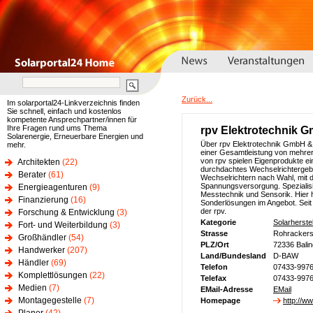
Zurück...
Im solarportal24-Linkverzeichnis finden
Sie schnell, einfach und kostenlos
kompetente Ansprechpartner/innen für
Ihre Fragen rund ums Thema
rpv Elektrotechnik 
Solarenergie, Erneuerbare Energien und
Über rpv Elektrotechnik GmbH & 
mehr.
einer Gesamtleistung von mehrer
von rpv spielen Eigenprodukte e
Architekten
(22)
durchdachtes Wechselrichtergebäu
Berater
(61)
Wechselrichtern nach Wahl, mit d
Spannungsversorgung. Spezialisi
Energieagenturen
(9)
Messtechnik und Sensorik. Hier 
Finanzierung
(16)
Sonderlösungen im Angebot. Seit
der rpv.
Forschung & Entwicklung
(3)
Kategorie
Solarherstel
Fort- und Weiterbildung
(3)
Strasse
Rohrackers
Großhändler
(54)
PLZ/Ort
72336 Bali
Handwerker
(207)
Land/Bundesland
D-BAW
Händler
(69)
Telefon
07433-9976
Komplettlösungen
(22)
Telefax
07433-997
Medien
(7)
EMail-Adresse
EMail
Montagegestelle
(7)
Homepage
http://w