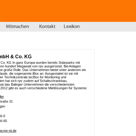
GmbH & Co. KG
Co. KG In ganz Europa wurden bereits Solarparks mit
en hundert Megawatt von rpv ausgerüstet. Bei Anlagen
ine große Rolle. Das Unternehmen bietet unter anderem ein
de, die sogenannte iBox an. Ausgestattet ist sie mit
er Technikzentrale tecBox für Monitoring und
ert hat sich rpv zudem auf Schaltschrankbau,
hat das Balinger Unternehmen die verschiedensten
 2012 gibt es auch verschiedene Mietlösungen für Systeme
ler
traße 31
ngen
6-0
66-65
ww.rpv-et.de