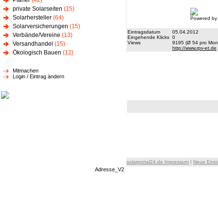
Planer
(42)
private Solarseiten
(15)
Solarhersteller
(64)
Powered by
Solarversicherungen
(15)
Eintragsdatum
05.04.2012
Verbände/Vereine
(13)
Eingehende Klicks
0
Views
9195 (Ø 54 pro Mona
Versandhandel
(15)
http://www.rpv-et.de
Ökologisch Bauen
(12)
Mitmachen
Login / Eintrag ändern
solarportal24.de Impressum
|
Neue Eint
Adresse_V2