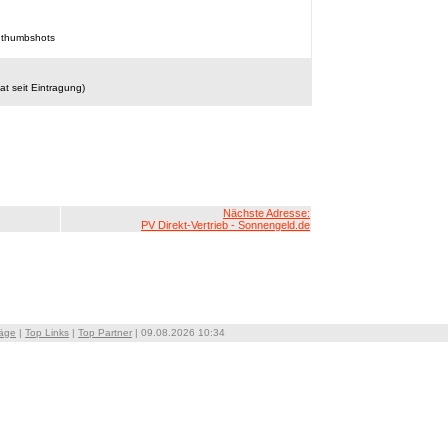
 thumbshots
t seit Eintragung)
Nächste Adresse:
PV Direkt-Vertrieb - Sonnengeld.de
räge
|
Top Links
|
Top Partner
| 09.08.2026 10:34