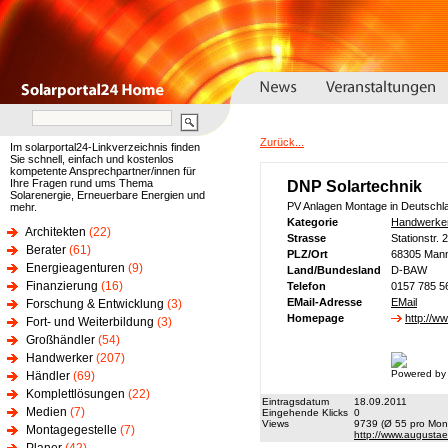
Zurück...
Im solarportal24-Linkverzeichnis finden
Sie schnell, einfach und kostenlos
kompetente Ansprechpartner/innen für
Ihre Fragen rund ums Thema
DNP Solartechnik
Solarenergie, Erneuerbare Energien und
PV Anlagen Montage in Deutschla
mehr.
Kategorie
Handwerke
Architekten
(22)
Strasse
Stationstr. 2
Berater
(61)
PLZ/Ort
68305 Man
Energieagenturen
(9)
Land/Bundesland
D-BAW
Finanzierung
(16)
Telefon
0157 785 5
EMail-Adresse
EMail
Forschung & Entwicklung
(3)
Homepage
http://w
Fort- und Weiterbildung
(3)
Großhändler
(54)
Handwerker
(207)
Powered by
Händler
(69)
Komplettlösungen
(22)
Eintragsdatum
18.09.2011
Medien
(7)
Eingehende Klicks
0
Views
9739 (Ø 55 pro Mona
Montagegestelle
(7)
http://www.augusta