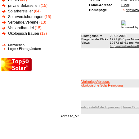
Planer
(42)
Telefax
030 - 639 0
EMail-Adresse
EMail
private Solarseiten
(15)
Homepage
http://w
Solarhersteller
(64)
Solarversicherungen
(15)
Verbände/Vereine
(13)
Powered by
Versandhandel
(15)
Ökologisch Bauen
(12)
Eintragsdatum
23.02.2009
Eingehende Klicks
1221 (Ø 6 pro Monat
Views
12672 (Ø 61 pro Mon
Mitmachen
http://www.boehl-ro
Login / Eintrag ändern
Vorherige Adresse:
ökologische SolarReinigung
solarportal24.de Impressum
|
Neue Eint
Adresse_V2