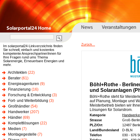
Zurück...
Im solarportal24-Linkverzeichnis finden
Sie schnell, einfach und kostenlos
kompetente Ansprechpartner/innen für
Ihre Fragen rund ums Thema
Solarenergie, Erneuerbare Energien und
mehr.
Architekten
(22)
Berater
(61)
Energieagenturen
(9)
Böhl+Rothe - Berliner
Finanzierung
(16)
und Solaranlagen (Ph
Forschung & Entwicklung
(3)
Böhl+Rothe steht für Meisterl
Fort- und Weiterbildung
(3)
auf Planung, Montage und W
Meisterbetrieb bieten wir Ih
Großhändler
(54)
Lösungen für Solarstrom.
Handwerker
(207)
Kategorie
Handwerke
Händler
(69)
Strasse
Groß-Berli
Komplettlösungen
(22)
PLZ/Ort
12487 Berli
Medien
(7)
Land/Bundesland
D-BLN
Montagegestelle
(7)
Telefon
030 - 676 5