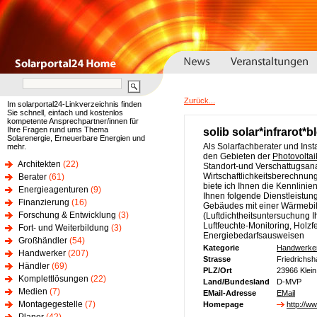
Zurück...
Im solarportal24-Linkverzeichnis finden
Sie schnell, einfach und kostenlos
kompetente Ansprechpartner/innen für
Ihre Fragen rund ums Thema
solib solar*infrarot*
Solarenergie, Erneuerbare Energien und
Als Solarfachberater und Inst
mehr.
den Gebieten der
Photovoltai
Architekten
(22)
Standort-und Verschattugsanal
Wirtschaftlichkeitsberechnung
Berater
(61)
biete ich Ihnen die Kennlinie
Energieagenturen
(9)
Ihnen folgende Dienstleistun
Finanzierung
(16)
Gebäudes mit einer Wärmebi
Forschung & Entwicklung
(3)
(Luftdichtheitsuntersuchung
Luftfeuchte-Monitoring, Holz
Fort- und Weiterbildung
(3)
Energiebedarfsausweisen
Großhändler
(54)
Kategorie
Handwerke
Handwerker
(207)
Strasse
Friedrichs
Händler
(69)
PLZ/Ort
23966 Klei
Komplettlösungen
(22)
Land/Bundesland
D-MVP
Medien
(7)
EMail-Adresse
EMail
Montagegestelle
(7)
Homepage
http://ww