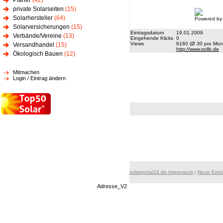
Planer
(42)
private Solarseiten
(15)
Solarhersteller
(64)
Powered by
Solarversicherungen
(15)
Eintragsdatum
19.01.2009
Verbände/Vereine
(13)
Eingehende Klicks
0
Views
6160 (Ø 30 pro Mona
Versandhandel
(15)
http://www.solib.de
Ökologisch Bauen
(12)
Mitmachen
Login / Eintrag ändern
solarportal24.de Impressum
|
Neue Eint
Adresse_V2