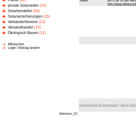
Planer
(42)
Views
6970 (Ø 30 pro Mona
http://www.stiebel-
private Solarseiten
(15)
Solarhersteller
(64)
Solarversicherungen
(15)
Verbände/Vereine
(13)
Versandhandel
(15)
Ökologisch Bauen
(12)
Mitmachen
Login / Eintrag ändern
solarportal24.de Impressum
|
Neue Eint
Adresse_V2