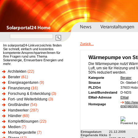
Zurück...
Im solarportal24-Linkverzeichnis finden
Sie schnell, einfach und kostenlos
kompetente Ansprechpartner/innen für
Ihre Fragen rund ums Thema
Wärmepumpe von Stie
Solarenergie, Erneuerbare Energien und
Die Wärmepumpe nutzt Wärme
mehr.
Luft, um sie für Heizung un
Architekten
(22)
50% reduziert werden.
Berater
(61)
Kategorie
Berater
Energieagenturen
(9)
Strasse
Dr.-Stiebel
PLZ/Ort
37603 Holz
Finanzierung
(16)
Land/Bundesland
D-NDS
Forschung & Entwicklung
(3)
EMail-Adresse
EMail
Fort- und Weiterbildung
(3)
http://w
Homepage
Großhändler
(54)
energien/p
Handwerker
(207)
Händler
(69)
Komplettlösungen
(22)
Powered by
Medien
(7)
Eintragsdatum
21.12.2006
Montagegestelle
(7)
Eingehende Klicks
0