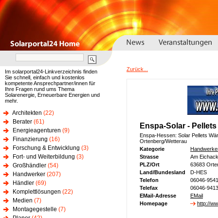
Zurück...
Im solarportal24-Linkverzeichnis finden
Sie schnell, einfach und kostenlos
kompetente Ansprechpartner/innen für
Ihre Fragen rund ums Thema
Solarenergie, Erneuerbare Energien und
mehr.
Architekten
(22)
Berater
(61)
Enspa-Solar - Pellet
Energieagenturen
(9)
Enspa-Hessen: Solar Pellets W
Finanzierung
(16)
Ortenberg/Wetterau
Forschung & Entwicklung
(3)
Kategorie
Handwerke
Fort- und Weiterbildung
(3)
Strasse
Am Eichack
PLZ/Ort
63683 Orte
Großhändler
(54)
Land/Bundesland
D-HES
Handwerker
(207)
Telefon
06046-954
Händler
(69)
Telefax
06046-941
Komplettlösungen
(22)
EMail-Adresse
EMail
Medien
(7)
Homepage
http://w
Montagegestelle
(7)