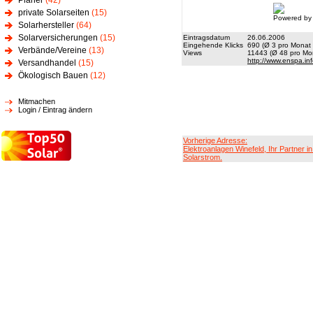
Planer
(42)
private Solarseiten
(15)
Powered by
Solarhersteller
(64)
Solarversicherungen
(15)
Eintragsdatum
26.06.2006
Eingehende Klicks
690 (Ø 3 pro Monat 
Verbände/Vereine
(13)
Views
11443 (Ø 48 pro Mon
http://www.enspa.in
Versandhandel
(15)
Ökologisch Bauen
(12)
Mitmachen
Login / Eintrag ändern
Vorherige Adresse:
Elektroanlagen Winefeld, Ihr Partner i
Solarstrom.