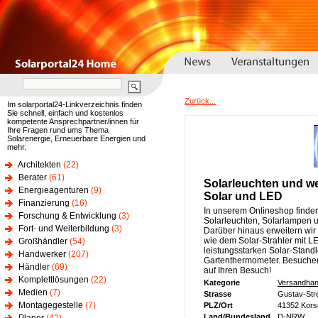
Zurück...
Im solarportal24-Linkverzeichnis finden
Sie schnell, einfach und kostenlos
kompetente Ansprechpartner/innen für
Ihre Fragen rund ums Thema
Solarenergie, Erneuerbare Energien und
mehr.
Architekten
(22)
Berater
(61)
Solarleuchten und we
Energieagenturen
(9)
Solar und LED
Finanzierung
(16)
In unserem Onlineshop finde
Forschung & Entwicklung
(3)
Solarleuchten, Solarlampen u
Fort- und Weiterbildung
(3)
Darüber hinaus erweitern wir
wie dem Solar-Strahler mit L
Großhändler
(54)
leistungsstarken Solar-Stand
Handwerker
(207)
Gartenthermometer. Besuchen
Händler
(69)
auf Ihren Besuch!
Komplettlösungen
(22)
Kategorie
Versandhan
Medien
(7)
Strasse
Gustav-Str
Montagegestelle
(7)
PLZ/Ort
41352 Kors
Land/Bundesland
D-NRW