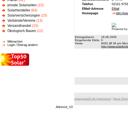
Planer
(42)
Telefon
02161-975
private Solarseiten
(15)
EMail-Adresse
EMail
Solarhersteller
(64)
Homepage
http://ww
Solarversicherungen
(15)
Verbände/Vereine
(13)
Versandhandel
(15)
Powered by
Ökologisch Bauen
(12)
Eintragsdatum
18.06.2006
Eingehende Klicks
0
Mitmachen
Views
8462 (Ø 36 pro Mona
Login / Eintrag ändern
http://www.solarlich
solarportal24.de Impressum
|
Neue Eint
Adresse_V2