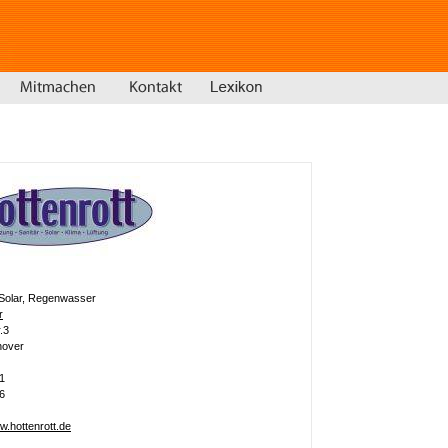
, Solar, Regenwasser
r
.3
nover
1
6
w.hottenrott.de