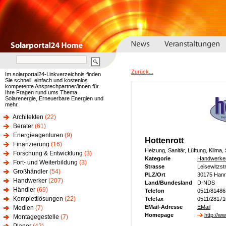
Zurück...
Im solarportal24-Linkverzeichnis finden
Sie schnell, einfach und kostenlos
kompetente Ansprechpartner/innen für
Ihre Fragen rund ums Thema
Solarenergie, Erneuerbare Energien und
mehr.
Architekten
(22)
Berater
(61)
Energieagenturen
(9)
Hottenrott
Finanzierung
(16)
Heizung, Sanitär, Lüftung, Klima
Forschung & Entwicklung
(3)
Kategorie
Handwerke
Fort- und Weiterbildung
(3)
Strasse
Leisewitzstr
Großhändler
(54)
PLZ/Ort
30175 Han
Handwerker
(207)
Land/Bundesland
D-NDS
Händler
(69)
Telefon
0511/81486
Komplettlösungen
(22)
Telefax
0511/28171
EMail-Adresse
EMail
Medien
(7)
Homepage
http://ww
Montagegestelle
(7)