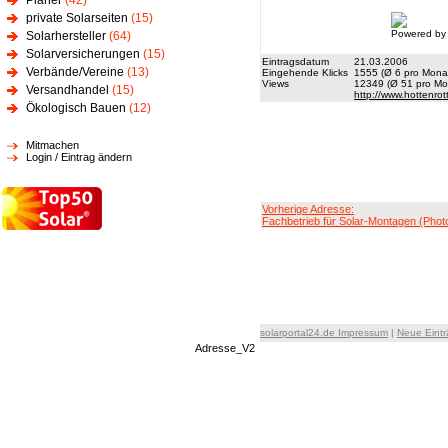
Planer
(42)
private Solarseiten
(15)
Powered by
Solarhersteller
(64)
Solarversicherungen
(15)
Eintragsdatum
21.03.2006
Verbände/Vereine
(13)
Eingehende Klicks
1555 (Ø 6 pro Monat
Views
12349 (Ø 51 pro Mon
Versandhandel
(15)
http://www.hottenrot
Ökologisch Bauen
(12)
Mitmachen
Login / Eintrag ändern
Vorherige Adresse:
Fachbetrieb für Solar-Montagen (Photo
solarportal24.de Impressum
|
Neue Eint
Adresse_V2