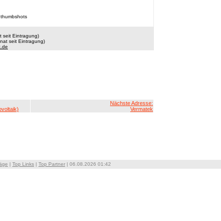
 thumbshots
 seit Eintragung)
at seit Eintragung)
t.de
Nächste Adresse:
voltaik)
Vermatek
räge
|
Top Links
|
Top Partner
| 06.08.2026 01:42