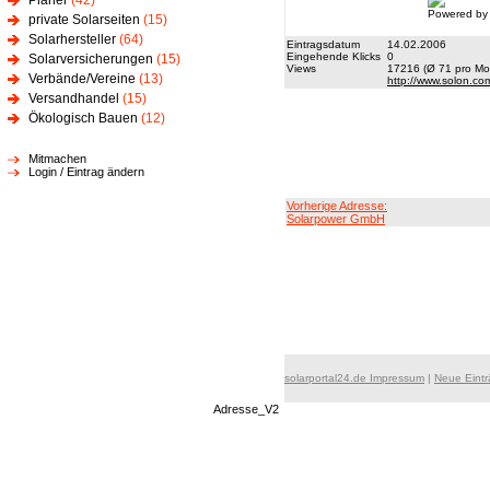
Planer
(42)
Powered by
private Solarseiten
(15)
Solarhersteller
(64)
Eintragsdatum
14.02.2006
Eingehende Klicks
0
Solarversicherungen
(15)
Views
17216 (Ø 71 pro Mon
Verbände/Vereine
(13)
http://www.solon.co
Versandhandel
(15)
Ökologisch Bauen
(12)
Mitmachen
Login / Eintrag ändern
Vorherige Adresse:
Solarpower GmbH
solarportal24.de Impressum
|
Neue Eint
Adresse_V2