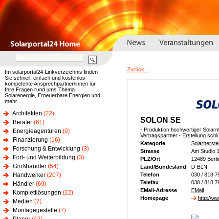
Zurück...
Im solarportal24-Linkverzeichnis finden
Sie schnell, einfach und kostenlos
kompetente Ansprechpartner/innen für
Ihre Fragen rund ums Thema
Solarenergie, Erneuerbare Energien und
mehr.
Architekten
(22)
SOLON SE
Berater
(61)
- Produktion hochwertiger Solarm
Energieagenturen
(9)
Vertragspartner - Erstellung sch
Finanzierung
(16)
Kategorie
Solarherstel
Forschung & Entwicklung
(3)
Strasse
Am Studio 
Fort- und Weiterbildung
(3)
PLZ/Ort
12489 Berli
Großhändler
(54)
Land/Bundesland
D-BLN
Handwerker
(207)
Telefon
030 / 818 7
Telefax
030 / 818 7
Händler
(69)
EMail-Adresse
EMail
Komplettlösungen
(22)
Homepage
http://w
Medien
(7)
Montagegestelle
(7)