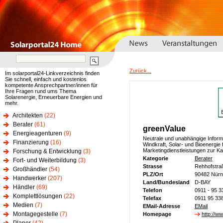
Zurück...
Im solarportal24-Linkverzeichnis finden
Sie schnell, einfach und kostenlos
kompetente Ansprechpartner/innen für
Ihre Fragen rund ums Thema
Solarenergie, Erneuerbare Energien und
mehr.
Architekten
(22)
Berater
(61)
greenValue
Energieagenturen
(9)
Neutrale und unabhängige Inform
Finanzierung
(16)
Windkraft, Solar- und Bioenergie
Marketingdienstleistungen zur Kap
Forschung & Entwicklung
(3)
Kategorie
Berater
Fort- und Weiterbildung
(3)
Strasse
Rehhofstra
Großhändler
(54)
PLZ/Ort
90482 Nürn
Handwerker
(207)
Land/Bundesland
D-BAY
Händler
(69)
Telefon
0911 - 95 3
Komplettlösungen
(22)
Telefax
0911 95 33
Medien
(7)
EMail-Adresse
EMail
Montagegestelle
(7)
Homepage
http://w