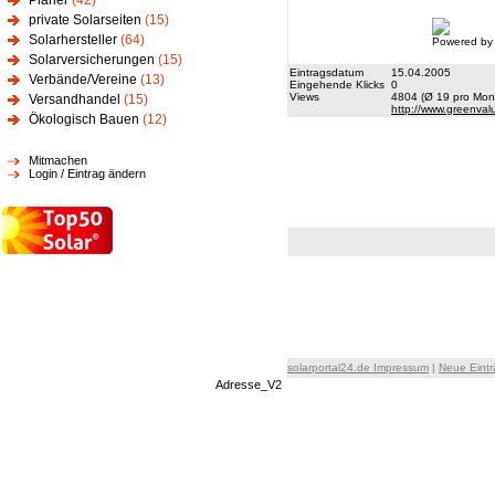
Planer
(42)
private Solarseiten
(15)
Solarhersteller
(64)
Powered by
Solarversicherungen
(15)
Eintragsdatum
15.04.2005
Verbände/Vereine
(13)
Eingehende Klicks
0
Views
4804 (Ø 19 pro Mona
Versandhandel
(15)
http://www.greenval
Ökologisch Bauen
(12)
Mitmachen
Login / Eintrag ändern
solarportal24.de Impressum
|
Neue Eint
Adresse_V2