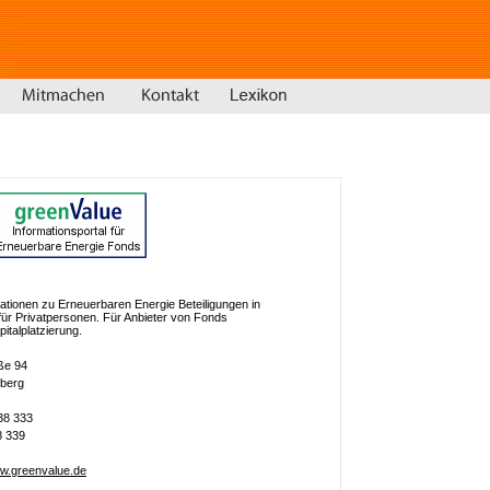
ationen zu Erneuerbaren Energie Beteiligungen in
 für Privatpersonen. Für Anbieter von Fonds
italplatzierung.
ße 94
berg
38 333
8 339
ww.greenvalue.de