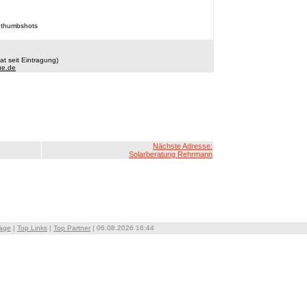
 thumbshots
t seit Eintragung)
ue.de
Nächste Adresse:
Solarberatung Rehrmann
räge
|
Top Links
|
Top Partner
| 06.08.2026 16:44