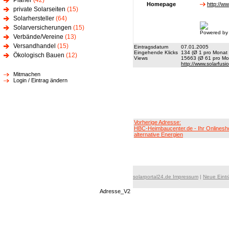
Planer
(42)
Homepage
http://w
private Solarseiten
(15)
Solarhersteller
(64)
Solarversicherungen
(15)
Powered by
Verbände/Vereine
(13)
Versandhandel
(15)
Eintragsdatum
07.01.2005
Eingehende Klicks
134 (Ø 1 pro Monat 
Ökologisch Bauen
(12)
Views
15663 (Ø 61 pro Mon
http://www.solarfusi
Mitmachen
Login / Eintrag ändern
Vorherige Adresse:
HBC-Heimbaucenter.de - Ihr Onlinesh
alternative Energien
solarportal24.de Impressum
|
Neue Eint
Adresse_V2