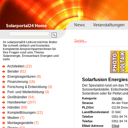
Zurück...
Im solarportal24-Linkverzeichnis finden
Sie schnell, einfach und kostenlos
kompetente Ansprechpartner/innen für
Ihre Fragen rund ums Thema
Solarenergie, Erneuerbare Energien und
mehr.
Architekten
(22)
Berater
(61)
Energieagenturen
(9)
Solarfusion Energi
Finanzierung
(16)
Der Spezialist rund um das Th
Forschung & Entwicklung
(3)
Sonnentankstelle. Entscheide
Fort- und Weiterbildung
(3)
Solarstrom oder für Pellet un
Großhändler
(54)
Kategorie
Händler
Handwerker
(207)
Strasse
An der Flut
Händler
(69)
PLZ/Ort
01139 Dres
Land/Bundesland
D-SAC
Komplettlösungen
(22)
Telefon
0351 84 74
Medien
(7)
Telefax
0351 84 74
Montagegestelle
(7)
EMail-Adresse
EMail