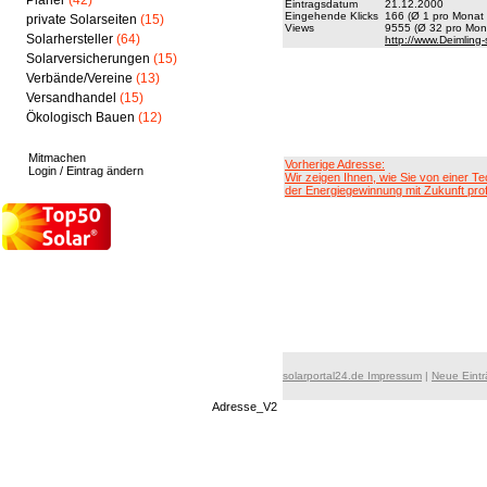
Planer
(42)
Eintragsdatum
21.12.2000
Eingehende Klicks
166 (Ø 1 pro Monat 
private Solarseiten
(15)
Views
9555 (Ø 32 pro Mona
Solarhersteller
(64)
http://www.Deimling-
Solarversicherungen
(15)
Verbände/Vereine
(13)
Versandhandel
(15)
Ökologisch Bauen
(12)
Mitmachen
Vorherige Adresse:
Login / Eintrag ändern
Wir zeigen Ihnen, wie Sie von einer Te
der Energiegewinnung mit Zukunft prof
solarportal24.de Impressum
|
Neue Eint
Adresse_V2