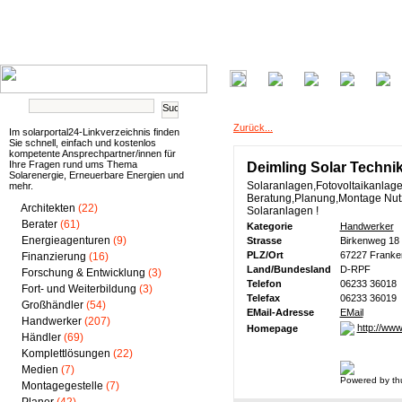
Zurück...
Im solarportal24-Linkverzeichnis finden
Sie schnell, einfach und kostenlos
kompetente Ansprechpartner/innen für
Ihre Fragen rund ums Thema
Deimling Solar Techni
Solarenergie, Erneuerbare Energien und
Solaranlagen,Fotovoltaikanla
mehr.
Beratung,Planung,Montage Nutz
Architekten
(22)
Solaranlagen !
Berater
(61)
Kategorie
Handwerker
Energieagenturen
(9)
Strasse
Birkenweg 18
PLZ/Ort
67227 Franke
Finanzierung
(16)
Land/Bundesland
D-RPF
Forschung & Entwicklung
(3)
Telefon
06233 36018
Fort- und Weiterbildung
(3)
Telefax
06233 36019
Großhändler
(54)
EMail-Adresse
EMail
Handwerker
(207)
http://www
Homepage
Händler
(69)
Komplettlösungen
(22)
Medien
(7)
Powered by th
Montagegestelle
(7)