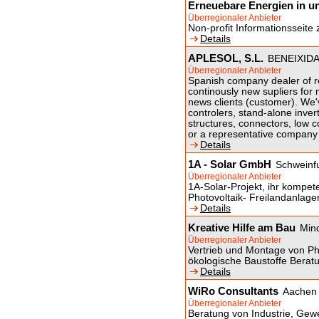
Erneuebare Energien in u
Überregionaler Anbieter
Non-profit Informationsseit
Details
APLESOL, S.L.
BENEIXIDA
Überregionaler Anbieter
Spanish company dealer of 
continously new supliers for
news clients (customer). We'v
controlers, stand-alone invert
structures, connectors, low c
or a representative company i
Details
1A - Solar GmbH
Schweinfu
Überregionaler Anbieter
1A-Solar-Projekt, ihr kompet
Photovoltaik- Freilandanlage
Details
Kreative Hilfe am Bau
Min
Überregionaler Anbieter
Vertrieb und Montage von Ph
ökologische Baustoffe Berat
Details
WiRo Consultants
Aachen
Überregionaler Anbieter
Beratung von Industrie, Gew