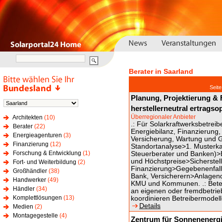
Berater in Saarland
Seit
Planung, Projektierung & 
herstellerneutral ertragso
Überregionaler Anbieter
Architekten
(10)
.: Für Solarkraftwerksbetreib
Berater
(22)
Energiebilanz, Finanzierung
Energieagenturen
(3)
Versicherung, Wartung und G
Finanzierung
(12)
Standortanalyse>1. Musterkal
Forschung & Entwicklung
(1)
Steuerberater und Banken)>
und Höchstpreise>Sicherstellu
Fort- und Weiterbildung
(2)
Finanzierung>Gegebenenfall
Großhändler
(38)
Bank, Versicherern>Anlagende
Handwerker
(49)
KMU und Kommunen. .: Beteil
Händler
(34)
an eigenen oder fremdbetri
Komplettlösungen
(13)
koordinieren Betreibermodell
Details
Medien
(2)
Montagegestelle
(4)
Zentrum für Sonnenenergi