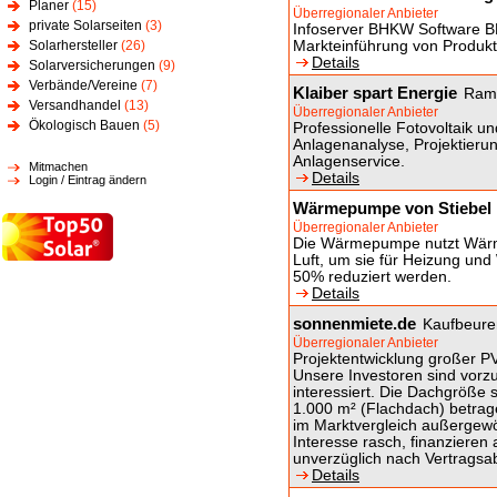
Planer
(15)
Überregionaler Anbieter
private Solarseiten
(3)
Infoserver BHKW Software 
Solarhersteller
(26)
Markteinführung von Produk
Details
Solarversicherungen
(9)
Verbände/Vereine
(7)
Klaiber spart Energie
Ram
Versandhandel
(13)
Überregionaler Anbieter
Ökologisch Bauen
(5)
Professionelle Fotovoltaik un
Anlagenanalyse, Projektierun
Anlagenservice.
Mitmachen
Details
Login / Eintrag ändern
Wärmepumpe von Stiebel 
Überregionaler Anbieter
Die Wärmepumpe nutzt Wärm
Luft, um sie für Heizung u
50% reduziert werden.
Details
sonnenmiete.de
Kaufbeure
Überregionaler Anbieter
Projektentwicklung großer 
Unsere Investoren sind vorz
interessiert. Die Dachgröße 
1.000 m² (Flachdach) betra
im Marktvergleich außergewö
Interesse rasch, finanzieren
unverzüglich nach Vertragsa
Details