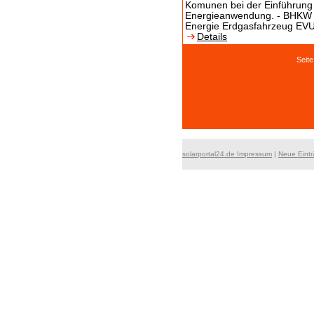
Komunen bei der Einführung
Energieanwendung. - BHKW 
Energie Erdgasfahrzeug E
Details
Seit
solarportal24.de Impressum
|
Neue Eint