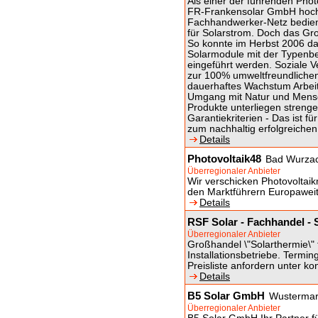
Als einer der führenden Phot
FR-Frankensolar GmbH hochw
Fachhandwerker-Netz bedien
für Solarstrom. Doch das Gr
So konnte im Herbst 2006 das
Solarmodule mit der Typenbe
eingeführt werden. Soziale 
zur 100% umweltfreundliche
dauerhaftes Wachstum Arbeits
Umgang mit Natur und Mensch 
Produkte unterliegen strengen
Garantiekriterien - Das ist f
zum nachhaltig erfolgreichen
Details
Photovoltaik48
Bad Wurza
Überregionaler Anbieter
Wir verschicken Photovoltai
den Marktführern Europaweit
Details
RSF Solar - Fachhandel - 
Überregionaler Anbieter
Großhandel \"Solarthermie\"
Installationsbetriebe. Termin
Preisliste anfordern unter k
Details
B5 Solar GmbH
Wusterma
Überregionaler Anbieter