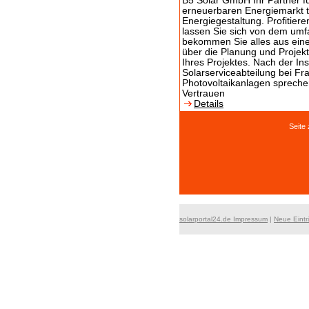
B5 Solar GmbH Ihr Partner fü
erneuerbaren Energiemarkt tä
Energiegestaltung. Profitier
lassen Sie sich von dem umfa
bekommen Sie alles aus eine
über die Planung und Projek
Ihres Projektes. Nach der In
Solarserviceabteilung bei Fr
Photovoltaikanlagen spreche
Vertrauen
Details
Seit
solarportal24.de Impressum
|
Neue Eint