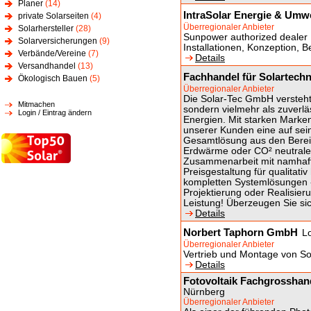
Planer
(14)
IntraSolar Energie & Umw
private Solarseiten
(4)
Überregionaler Anbieter
Solarhersteller
(28)
Sunpower authorized dealer 
Solarversicherungen
(9)
Installationen, Konzeption, 
Verbände/Vereine
(7)
Details
Versandhandel
(13)
Fachhandel für Solartech
Ökologisch Bauen
(5)
Überregionaler Anbieter
Die Solar-Tec GmbH versteht
Mitmachen
sondern vielmehr als zuverl
Login / Eintrag ändern
Energien. Mit starken Marke
unserer Kunden eine auf se
Gesamtlösung aus den Bereic
Erdwärme oder CO² neutrales
Zusammenarbeit mit namhafte
Preisgestaltung für qualitat
kompletten Systemlösungen 
Projektierung oder Realisier
Leistung! Überzeugen Sie si
Details
Norbert Taphorn GmbH
L
Überregionaler Anbieter
Vertrieb und Montage von So
Details
Fotovoltaik Fachgrosshan
Nürnberg
Überregionaler Anbieter