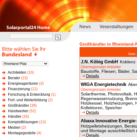
Großhändler in Rheinland-P
Seit
J.N. Köbig GmbH
Koblenz
Überregionaler Anbieter
Baustoffe, Fliesen, Bäder, S
Architekten
(10)
Details
Berater
(23)
Energieagenturen
(3)
WIGA Energietechnik
Abe
Finanzierung
(12)
Überregionaler Anbieter
Solarthermie, Photovoltaik, H
Forschung & Entwicklung
(1)
Regenwassernutzung, Brennw
Fort- und Weiterbildung
(2)
Holzkessel, Holzheizungen, 
Großhändler
(39)
Kollektoren, Speicher
Handwerker
(52)
Details
Händler
(35)
Abaxa Innovative Energi
Komplettlösungen
(13)
Holzpelletsheizungen, Beratu
Medien
(2)
und Montage ausschließlich 
Montagegestelle
(4)
Details