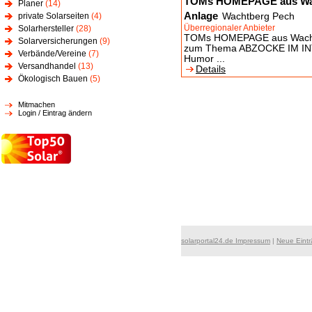
TOMs HOMEPAGE aus Wacht
Planer
(14)
Anlage
private Solarseiten
(4)
Wachtberg Pech
Überregionaler Anbieter
Solarhersteller
(28)
TOMs HOMEPAGE aus Wachtber
Solarversicherungen
(9)
zum Thema ABZOCKE IM INTER
Verbände/Vereine
(7)
Humor ...
Versandhandel
(13)
Details
Ökologisch Bauen
(5)
Mitmachen
Login / Eintrag ändern
solarportal24.de Impressum
|
Neue Eint