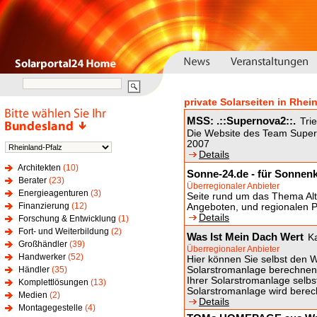
private Solarseiten in Rhei
MSS: .::Supernova2::.
Trie
Die Website des Team Super
2007
Details
Architekten
(10)
Sonne-24.de - für Sonnenk
Berater
(23)
Überregionaler Anbieter
Energieagenturen
(3)
Seite rund um das Thema Alte
Finanzierung
(12)
Angeboten, und regionalen P
Details
Forschung & Entwicklung
(1)
Fort- und Weiterbildung
(2)
Was Ist Mein Dach Wert
K
Großhändler
(39)
Überregionaler Anbieter
Handwerker
(52)
Hier können Sie selbst den We
Händler
(35)
Solarstromanlage berechnen.
Ihrer Solarstromanlage selbs
Komplettlösungen
(13)
Solarstromanlage wird berec
Medien
(2)
Details
Montagegestelle
(4)