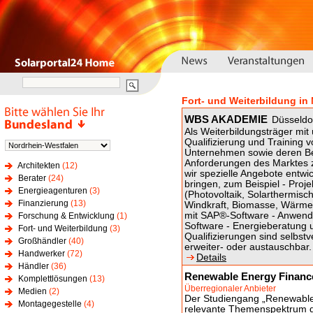
Fort- und Weiterbildung in
WBS AKADEMIE
Düsseldo
Als Weiterbildungsträger mit
Qualifizierung und Training v
Unternehmen sowie deren Bes
Anforderungen des Marktes z
Architekten
(12)
wir spezielle Angebote entwic
Berater
(24)
bringen, zum Beispiel - Proj
Energieagenturen
(3)
(Photovoltaik, Solarthermisc
Finanzierung
(13)
Windkraft, Biomasse, Wärme
mit SAP®-Software - Anwendu
Forschung & Entwicklung
(1)
Software - Energieberatung 
Fort- und Weiterbildung
(3)
Qualifizierungen sind selbs
Großhändler
(40)
erweiter- oder austauschbar.
Handwerker
(72)
Details
Händler
(36)
Renewable Energy Financ
Komplettlösungen
(13)
Überregionaler Anbieter
Medien
(2)
Der Studiengang „Renewable 
Montagegestelle
(4)
relevante Themenspektrum d