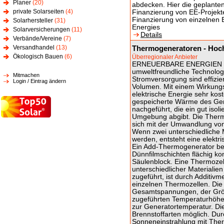
Planer
(20)
abdecken. Hier die geplanten
private Solarseiten
(4)
Finanzierung von EE-Projekt
Finanzierung von einzelnen 
Solarhersteller
(31)
Energies
Solarversicherungen
(11)
Details
Verbände/Vereine
(7)
Versandhandel
(13)
Thermogeneratoren - Hoc
Ökologisch Bauen
(6)
Überregionaler Anbieter
ERNEUERBARE ENERGIEN S
umweltfreundliche Technolog
Mitmachen
Stromversorgung sind effizie
Login / Eintrag ändern
Volumen. Mit einem Wirkung
elektrische Energie sehr kost
gespeicherte Wärme des Gene
nachgeführt, die ein gut iso
Umgebung abgibt. Die Thermov
sich mit der Umwandlung von
Wenn zwei unterschiedliche 
werden, entsteht eine elektr
Ein Add-Thermogenerator bes
Dünnfilmschichten flächig ko
Säulenblock. Eine Thermozel
unterschiedlicher Materiali
zugeführt, ist durch Additi
einzelnen Thermozellen. Die 
Gesamtspannungen, der Grös
zugeführten Temperaturhöhe. D
zur Generatortemperatur. Die
Brennstoffarten möglich. Du
Sonneneinstrahlung mit Ther