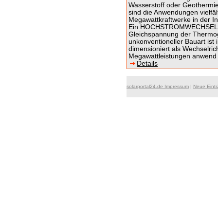
Wasserstoff oder Geothermi
sind die Anwendungen vielfä
Megawattkraftwerke in der In
Ein HOCHSTROMWECHSELRIC
Gleichspannung der Thermo
unkonventioneller Bauart ist 
dimensioniert als Wechselric
Megawattleistungen anwend
Details
solarportal24.de Impressum
|
Neue Eint