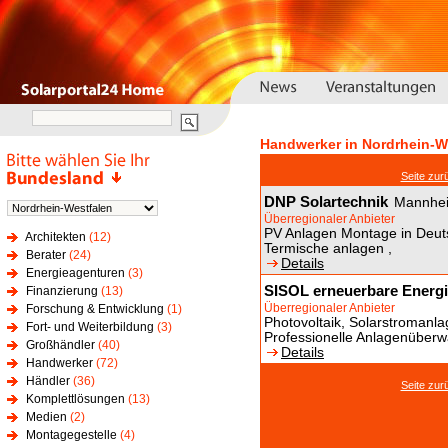
Handwerker in Nordrhein-W
Seite zur
DNP Solartechnik
Mannhe
Überregionaler Anbieter
PV Anlagen Montage in Deuts
Architekten
(12)
Termische anlagen ,
Berater
(24)
Details
Energieagenturen
(3)
SISOL erneuerbare Ener
Finanzierung
(13)
Überregionaler Anbieter
Forschung & Entwicklung
(1)
Photovoltaik, Solarstromanl
Fort- und Weiterbildung
(3)
Professionelle Anlagenüberw
Großhändler
(40)
Details
Handwerker
(72)
Händler
(36)
Seite zur
Komplettlösungen
(13)
Medien
(2)
Montagegestelle
(4)