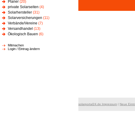
Planer
(20)
private Solarseiten
(4)
Solarhersteller
(31)
Solarversicherungen
(11)
Verbände/Vereine
(7)
Versandhandel
(13)
Ökologisch Bauen
(6)
Mitmachen
Login / Eintrag ändern
solarportal24.de Impressum
|
Neue Eint