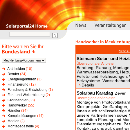
Handwerker in Mecklenbur
Seite z
Steimann Solar- und Hei
Überregionaler Anbieter
Beratung, Planung, Montage 
Architekten
(10)
Warmwasserbereitung, Heiz
Berater
(24)
Pellets- und Holzheizungen
Energieagenturen
(3)
Heizsysteme. Wasserbehandlu
Finanzierung
(12)
Details
Forschung & Entwicklung
(1)
Solarbau Karadag
Zeven
Fort- und Weiterbildung
(2)
Überregionaler Anbieter
Großhändler
(38)
Montage von Photovoltaikanl
Handwerker
(55)
Kleinprojekte, Großanlagen, 
Händler
(34)
Ihnen auch schlüsselfertige
unsere Partnerfirmen sowie 
Komplettlösungen
(14)
kompletten Planung und Mont
Medien
(2)
Dienstleistungsgebiet zu. 
Montagegestelle
(4)
Kontakt zu uns auf, damit wir