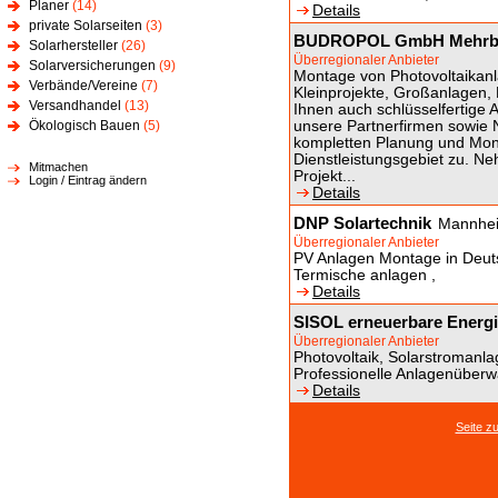
Planer
(14)
Details
private Solarseiten
(3)
BUDROPOL GmbH Mehrbr
Solarhersteller
(26)
Überregionaler Anbieter
Solarversicherungen
(9)
Montage von Photovoltaikanl
Verbände/Vereine
(7)
Kleinprojekte, Großanlagen, 
Versandhandel
(13)
Ihnen auch schlüsselfertige
Ökologisch Bauen
(5)
unsere Partnerfirmen sowie 
kompletten Planung und Mont
Dienstleistungsgebiet zu. Ne
Mitmachen
Projekt...
Login / Eintrag ändern
Details
DNP Solartechnik
Mannhe
Überregionaler Anbieter
PV Anlagen Montage in Deuts
Termische anlagen ,
Details
SISOL erneuerbare Ener
Überregionaler Anbieter
Photovoltaik, Solarstromanl
Professionelle Anlagenüberw
Details
Seite z