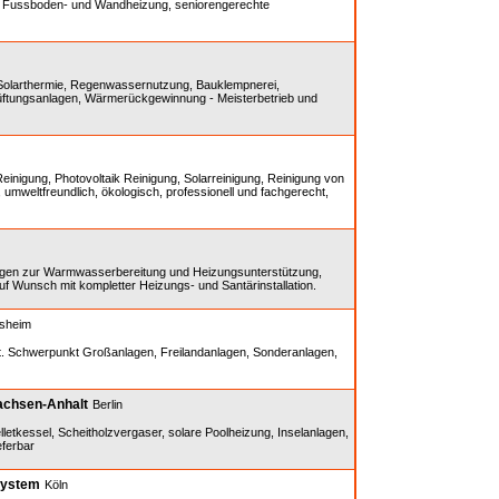
k, Fussboden- und Wandheizung, seniorengerechte
, Solarthermie, Regenwassernutzung, Bauklempnerei,
tungsanlagen, Wärmerückgewinnung - Meisterbetrieb und
einigung, Photovoltaik Reinigung, Solarreinigung, Reinigung von
 umweltfreundlich, ökologisch, professionell und fachgerecht,
nlagen zur Warmwasserbereitung und Heizungsunterstützung,
uf Wunsch mit kompletter Heizungs- und Santärinstallation.
sheim
. Schwerpunkt Großanlagen, Freilandanlagen, Sonderanlagen,
Sachsen-Anhalt
Berlin
letkessel, Scheitholzvergaser, solare Poolheizung, Inselanlagen,
eferbar
System
Köln