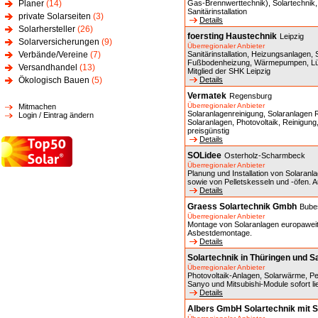
Planer
(14)
Gas-Brennwerttechnik), Solartechni
Sanitärinstallation
private Solarseiten
(3)
Details
Solarhersteller
(26)
foersting Haustechnik
Leipzig
Solarversicherungen
(9)
Überregionaler Anbieter
Verbände/Vereine
(7)
Sanitärinstallation, Heizungsanlagen
Fußbodenheizung, Wärmepumpen, Lüf
Versandhandel
(13)
Mitglied der SHK Leipzig
Ökologisch Bauen
(5)
Details
Vermatek
Regensburg
Überregionaler Anbieter
Mitmachen
Solaranlagenreinigung, Solaranlagen R
Login / Eintrag ändern
Solaranlagen, Photovoltaik, Reinigung,
preisgünstig
Details
SOLidee
Osterholz-Scharmbeck
Überregionaler Anbieter
Planung und Installation von Solara
sowie von Pelletskesseln und -öfen. A
Details
Graess Solartechnik Gmbh
Bube
Überregionaler Anbieter
Montage von Solaranlagen europaweit
Asbestdemontage.
Details
Solartechnik in Thüringen und 
Überregionaler Anbieter
Photovoltaik-Anlagen, Solarwärme, Pel
Sanyo und Mitsubishi-Module sofort li
Details
Albers GmbH Solartechnik mit 