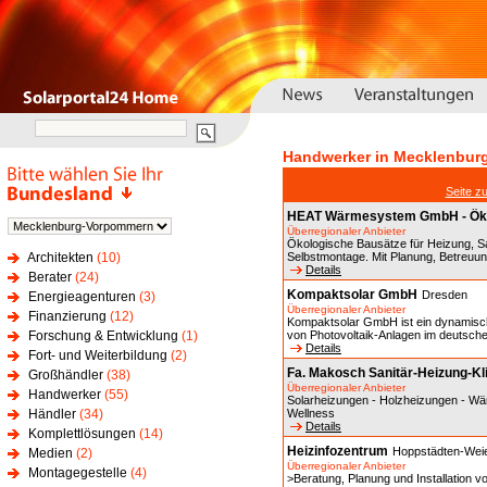
Handwerker in Mecklenbur
Seite z
HEAT Wärmesystem GmbH - Öko
Überregionaler Anbieter
Ökologische Bausätze für Heizung, Sa
Architekten
(10)
Selbstmontage. Mit Planung, Betreuu
Details
Berater
(24)
Kompaktsolar GmbH
Dresden
Energieagenturen
(3)
Überregionaler Anbieter
Finanzierung
(12)
Kompaktsolar GmbH ist ein dynamisc
Forschung & Entwicklung
(1)
von Photovoltaik-Anlagen im deutsche
Details
Fort- und Weiterbildung
(2)
Fa. Makosch Sanitär-Heizung-K
Großhändler
(38)
Überregionaler Anbieter
Handwerker
(55)
Solarheizungen - Holzheizungen - W
Händler
(34)
Wellness
Details
Komplettlösungen
(14)
Heizinfozentrum
Hoppstädten-Wei
Medien
(2)
Überregionaler Anbieter
Montagegestelle
(4)
>Beratung, Planung und Installation vo