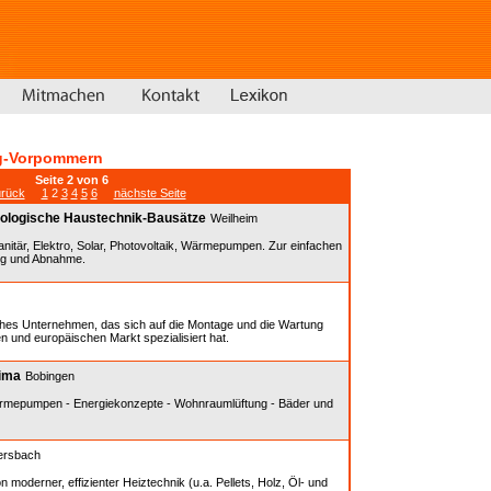
g-Vorpommern
Seite 2 von 6
urück
1
2
3
4
5
6
nächste Seite
logische Haustechnik-Bausätze
Weilheim
nitär, Elektro, Solar, Photovoltaik, Wärmepumpen. Zur einfachen
ng und Abnahme.
hes Unternehmen, das sich auf die Montage und die Wartung
n und europäischen Markt spezialisiert hat.
lima
Bobingen
ärmepumpen - Energiekonzepte - Wohnraumlüftung - Bäder und
ersbach
n moderner, effizienter Heiztechnik (u.a. Pellets, Holz, Öl- und