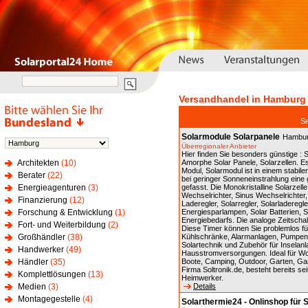
Versandhandel in Hamburg
S
Solarmodule Solarpanele
Hambu
Überregionaler Anbieter
Hier finden Sie besonders günstige : 
Architekten
(10)
Amorphe Solar Panele, Solarzellen. E
Modul, Solarmodul ist in einem stabi
Berater
(22)
bei geringer Sonneneinstrahlung eine
Energieagenturen
(3)
gefasst. Die Monokristalline Solarze
Wechselrichter, Sinus Wechselrichter
Finanzierung
(12)
Laderegler, Solarregler, Solarladeregle
Forschung & Entwicklung
(1)
Energiesparlampen, Solar Batterien, S
Energiebedarfs. Die analoge Zeitschaltuh
Fort- und Weiterbildung
(2)
Diese Timer können Sie problemlos für
Großhändler
(38)
Kühlschränke, Alarmanlagen, Pumpen, 
Solartechnik und Zubehör für Inselan
Handwerker
(49)
Hausstromversorgungen. Ideal für 
Händler
(35)
Boote, Camping, Outdoor, Garten, Gar
Firma Soltronik.de, besteht bereits s
Komplettlösungen
(13)
Heimwerker.
Medien
(3)
Details
Montagegestelle
(4)
Solarthermie24 - Onlinshop für 