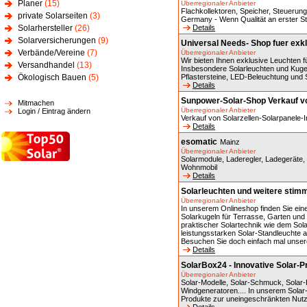
Planer
(15)
Überregionaler Anbieter
Flachkollektoren, Speicher, Steueru
private Solarseiten
(3)
Germany - Wenn Qualität an erster Ste
Solarhersteller
(26)
Details
Solarversicherungen
(9)
Universal Needs- Shop fuer exk
Verbände/Vereine
(7)
Überregionaler Anbieter
Wir bieten Ihnen exklusive Leuchten f
Versandhandel
(13)
Insbesondere Solarleuchten und Kuge
Ökologisch Bauen
(5)
Pflastersteine, LED-Beleuchtung und
Details
Sunpower-Solar-Shop Verkauf vo
Mitmachen
Überregionaler Anbieter
Login / Eintrag ändern
Verkauf von Solarzellen-Solarpanele-
Details
esomatic
Mainz
Überregionaler Anbieter
Solarmodule, Laderegler, Ladegeräte, 
Wohnmobil
Details
Solarleuchten und weitere stimm
Überregionaler Anbieter
In unserem Onlineshop finden Sie ein
Solarkugeln für Terrasse, Garten und 
praktischer Solartechnik wie dem Sol
leistungsstarken Solar-Standleuchte 
Besuchen Sie doch einfach mal unsere
Details
SolarBox24 - Innovative Solar-P
Überregionaler Anbieter
Solar-Modelle, Solar-Schmuck, Solar-
Windgeneratoren.... In unserem Solar-
Produkte zur uneingeschränkten Nut