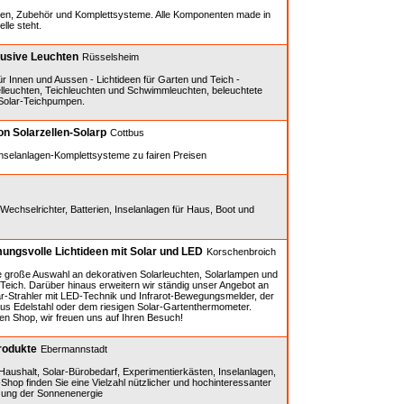
ngen, Zubehör und Komplettsysteme. Alle Komponenten made in
lle steht.
lusive Leuchten
Rüsselsheim
ür Innen und Aussen - Lichtideen für Garten und Teich -
lleuchten, Teichleuchten und Schwimmleuchten, beleuchtete
 Solar-Teichpumpen.
n Solarzellen-Solarp
Cottbus
Inselanlagen-Komplettsysteme zu fairen Preisen
Wechselrichter, Batterien, Inselanlagen für Haus, Boot und
ungsvolle Lichtideen mit Solar und LED
Korschenbroich
e große Auswahl an dekorativen Solarleuchten, Solarlampen und
Teich. Darüber hinaus erweitern wir ständig unser Angebot an
ar-Strahler mit LED-Technik und Infrarot-Bewegungsmelder, der
aus Edelstahl oder dem riesigen Solar-Gartenthermometer.
n Shop, wir freuen uns auf Ihren Besuch!
rodukte
Ebermannstadt
Haushalt, Solar-Bürobedarf, Experimentierkästen, Inselanlagen,
Shop finden Sie eine Vielzahl nützlicher und hochinteressanter
zung der Sonnenenergie