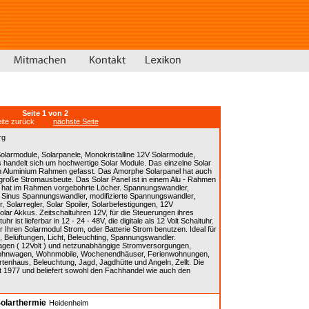
Seite 1 von 2
eite zurück
nächste Seite
rg
Solarmodule, Solarpanele, Monokristalline 12V Solarmodule,
s handelt sich um hochwertige Solar Module. Das einzelne Solar
len Aluminium Rahmen gefasst. Das Amorphe Solarpanel hat auch
 große Stromausbeute. Das Solar Panel ist in einem Alu - Rahmen
lle hat im Rahmen vorgebohrte Löcher. Spannungswandler,
, Sinus Spannungswandler, modifizierte Spannungswandler,
r, Solarregler, Solar Spoiler, Solarbefestigungen, 12V
olar Akkus. Zeitschaltuhren 12V, für die Steuerungen ihres
r ist lieferbar in 12 - 24 - 48V, die digitale als 12 Volt Schaltuhr.
 Ihren Solarmodul Strom, oder Batterie Strom benutzen. Ideal für
Belüftungen, Licht, Beleuchting, Spannungswandler.
lagen ( 12Volt ) und netzunabhängige Stromversorgungen,
Wohnwagen, Wohnmobile, Wochenendhäuser, Ferienwohnungen,
tenhaus, Beleuchtung, Jagd, Jagdhütte und Angeln, Zellt. Die
eit 1977 und beliefert sowohl den Fachhandel wie auch den
Solarthermie
Heidenheim