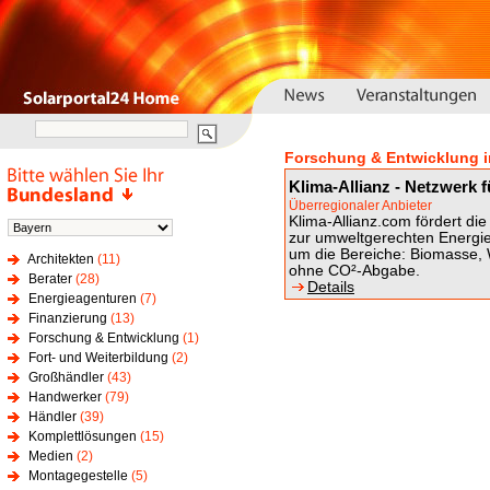
Forschung & Entwicklung i
Klima-Allianz - Netzwerk f
Überregionaler Anbieter
Klima-Allianz.com fördert d
zur umweltgerechten Energi
um die Bereiche: Biomasse,
Architekten
(11)
ohne CO²-Abgabe.
Berater
(28)
Details
Energieagenturen
(7)
Finanzierung
(13)
Forschung & Entwicklung
(1)
Fort- und Weiterbildung
(2)
Großhändler
(43)
Handwerker
(79)
Händler
(39)
Komplettlösungen
(15)
Medien
(2)
Montagegestelle
(5)