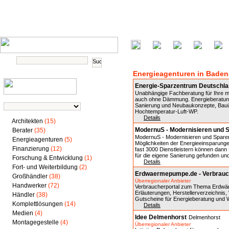
Energieagenturen in Bade
Energie-Sparzentrum Deutschl
Unabhängige Fachberatung für Ihre 
auch ohne Dämmung. Energieberatung,
Sanierung und Neubaukonzepte, Bauüb
Hochtemperatur-Luft-WP.
Details
Architekten
(15)
ModernuS - Modernisieren und 
Berater
(35)
ModernuS - Modernisieren und Sparen 
Energieagenturen
(5)
Möglichkeiten der Energieeinsparunge
Finanzierung
(12)
fast 3000 Dienstleistern können dan
für die eigene Sanierung gefunden und
Forschung & Entwicklung
(1)
Details
Fort- und Weiterbildung
(2)
Erdwaermepumpe.de - Verbrauc
Großhändler
(38)
Überregionaler Anbieter
Handwerker
(72)
Verbraucherportal zum Thema Erdwärm
Erläuterungen, Herstellerverzeichnis
Händler
(38)
Gutscheine für Energieberatung un
Komplettlösungen
(14)
Details
Medien
(4)
Idee Delmenhorst
Delmenhorst
Montagegestelle
(4)
Überregionaler Anbieter