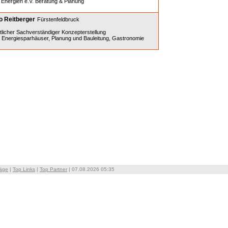
e Energien e.V. Beratung & Planung
o Reitberger
Fürstenfeldbruck
tlicher Sachverständiger Konzepterstellung
Energiesparhäuser, Planung und Bauleitung, Gastronomie
räge
|
Top Links
|
Top Partner
| 07.08.2026 05:35