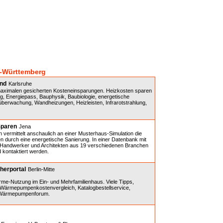
n-Württemberg
and
Karlsruhe
maximalen gesicherten Kosteneinsparungen. Heizkosten sparen
 Energiepass, Bauphysik, Baubiologie, energetische
erwachung, Wandheizungen, Heizleisten, Infrarotstrahlung,
Sparen
Jena
vermittelt anschaulich an einer Musterhaus-Simulation die
n durch eine energetische Sanierung. In einer Datenbank mit
n Handwerker und Architekten aus 19 verschiedenen Branchen
 kontaktiert werden.
herportal
Berlin-Mitte
e-Nutzung im Ein- und Mehrfamilienhaus. Viele Tipps,
, Wärmepumpenkostenvergleich, Katalogbestellservice,
d Wärmepumpenforum.