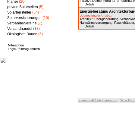
Initiative Delmenhorst für erneuerbar
Planer
(20)
Details
private Solarseiten
(5)
Energieberatung Architekturbür
Solarhersteller
(34)
Überregionaler Anbieter
Solarversicherungen
(10)
Architekt, Energieberatung, Verantwor
Nahwärmeversorgung, Passivhäuser, 
Verbände/Vereine
(7)
Details
Versandhandel
(13)
Ökologisch Bauen
(6)
Mitmachen
Login / Eintrag ändern
solarportal24.de Impressum
|
Neue Eint