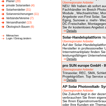
Planer
(20)
Überregionaler Anbieter
private Solarseiten
(4)
NEU: Wir haben ab sofort au
Fachhändler im Breich Photov
Solarhersteller
(31)
Module , Wechselrichter, Mo
Solarversicherungen
(11)
Angebote von:First Solar, Sa
Verbände/Vereine
(7)
Eging, Sunowe u. mehr- Wech
Versandhandel
(13)
DC-Freischalter, Montagegest
Ökologisch Bauen
(6)
Sie ihr kostenloses Angebot 
Details
Mitmachen
Solar-Handelsplattform
No
Login / Eintrag ändern
Überregionaler Anbieter
Auf der Solar-Handelsplattfor
Hersteller in professionell
Internetmarktplatz finden Si
leistungsfähigen Unternehm
Details
pro SUN europe GmbH - Ih
Überregionaler Anbieter
Trinasolar, REC, SMA, Schlet
Projektgrößen. Top Service u
Details
AP Solar Photovoltaik- S
Überregionaler Anbieter
Die Zukunft liegt in der dez
verbrauchen Sie Ihren eigen
Sie Ihren Eigenstromverbrauch
oder Ihre Kunden ein Them