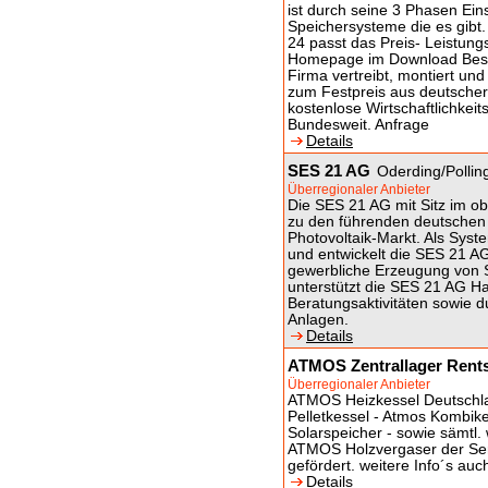
ist durch seine 3 Phasen Ein
Speichersysteme die es gib
24 passt das Preis- Leistung
Homepage im Download Besu
Firma vertreibt, montiert und
zum Festpreis aus deutscher
kostenlose Wirtschaftlichkei
Bundesweit. Anfrage
Details
SES 21 AG
Oderding/Pollin
Überregionaler Anbieter
Die SES 21 AG mit Sitz im obe
zu den führenden deutsche
Photovoltaik-Markt. Als Syste
und entwickelt die SES 21 A
gewerbliche Erzeugung von S
unterstützt die SES 21 AG H
Beratungsaktivitäten sowie d
Anlagen.
Details
ATMOS Zentrallager Rent
Überregionaler Anbieter
ATMOS Heizkessel Deutschla
Pelletkessel - Atmos Kombike
Solarspeicher - sowie sämtl.
ATMOS Holzvergaser der Ser
gefördert. weitere Info´s au
Details