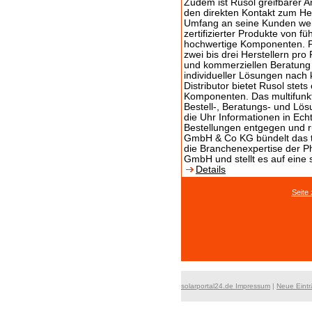
Zudem ist Rusol greifbarer A
den direkten Kontakt zum Hers
Umfang an seine Kunden weite
zertifizierter Produkte von f
hochwertige Komponenten. Fü
zwei bis drei Herstellern pr
und kommerziellen Beratung u
individueller Lösungen nach 
Distributor bietet Rusol stet
Komponenten. Das multifunkt
Bestell-, Beratungs- und Lös
die Uhr Informationen in Ech
Bestellungen entgegen und r
GmbH & Co KG bündelt das t
die Branchenexpertise der Pho
GmbH und stellt es auf eine s
Details
Seite
solarportal24.de Impressum
|
Neue Eint