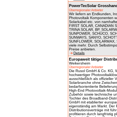
PowerTecSolar Grosshande
Überregionaler Anbieter
Wir liefern an Endkunden, In
Photovoltaik Komponenten wie
Solarkabel etc. von namhaft
FIRST SOLAR, CANADIAN S
TRINA SOLAR, BP, SOLAR
SUNPOWER, SCHÜCO, SCHO
SUNWAYS, SANYO, SCHOTT
SUNFLOWER, SOLARMAX, 
viele mehr. Durch Selbstimpor
Preise anbieten.
Details
Europaweit tätiger Distri
Weikersheim
Überregionaler Anbieter
Die Rusol GmbH & Co. KG, Wei
hochwertiger Photovoltaiklö
ausschließlich als offizieller
Solarbranche ohne Zwischenhän
bedarfsorientierte Belieferu
High-End Photovoltaik-Modul
Zubehör sowie technische un
Tochter des Broadband-Distr
GmbH mit etablierter europawe
eigenständig am Markt. Der PV
Distributionsverträge mit fü
profitieren durch langfristig