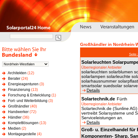
Großhändler in Nordrhein-
Seite
Solarleuchten Solarpump
Überregionaler Anbieter
solarleuchten solarblumen s
Architekten
(12)
solarlampen solarleuchte sol
Berater
(24)
solarhausnummer solarpflast
Energieagenturen
(3)
smartsolar suedsolar solarv
Finanzierung
(13)
Details
Forschung & Entwicklung
(1)
Solartechnik.de
Fürth
Fort- und Weiterbildung
(3)
Überregionaler Anbieter
Großhändler
(40)
Solartechnik.de (Sunline AG) e
Handwerker
(72)
vertreibt Solarsysteme und 
Händler
(36)
Serviceleistungen an.
Details
Komplettlösungen
(13)
Medien
(2)
Groß- u. Einzelhandel für
Montagegestelle
(4)
Komponenten- Sharp, Sany