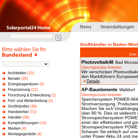
Großhändler in Baden-Wür
Seit
Photovoltaik48
Bad Wurza
Überregionaler Anbieter
Wir verschicken Photovoltai
Architekten
(15)
den Marktführern Europaweit
Berater
(35)
Details
Energieagenturen
(5)
AP-Bauelemente
Finanzierung
(12)
Walldorf
Überregionaler Anbieter
Forschung & Entwicklung
(1)
Speichersystem POWER AKKU 
Fort- und Weiterbildung
(2)
Stromversorgung. Produziere
Großhändler
(38)
Machen Sie sich Unabhängig.
Handwerker
(72)
über 80 %. Dies ist vielleic
Händler
(38)
Stromspeichersystem POWER 
einer der effektivsten und gü
Komplettlösungen
(14)
Stromspeichersystem POWER 
Medien
(4)
Schauen Sie einfach auf un
Montagegestelle
(4)
unter Power Akku 24 und mel