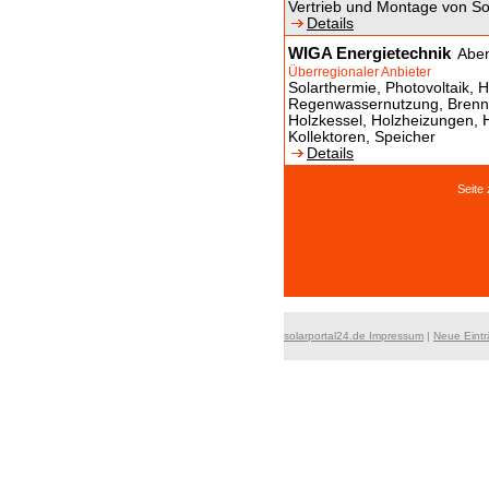
Vertrieb und Montage von So
Details
WIGA Energietechnik
Abe
Überregionaler Anbieter
Solarthermie, Photovoltaik, H
Regenwassernutzung, Brennw
Holzkessel, Holzheizungen, 
Kollektoren, Speicher
Details
Seit
solarportal24.de Impressum
|
Neue Eint