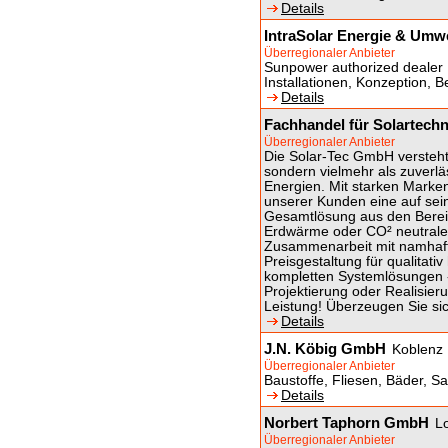
Details
IntraSolar Energie & Umw
Überregionaler Anbieter
Sunpower authorized dealer 
Installationen, Konzeption, 
Details
Fachhandel für Solartech
Überregionaler Anbieter
Die Solar-Tec GmbH versteht
sondern vielmehr als zuverl
Energien. Mit starken Marke
unserer Kunden eine auf se
Gesamtlösung aus den Bereic
Erdwärme oder CO² neutrales
Zusammenarbeit mit namhafte
Preisgestaltung für qualitat
kompletten Systemlösungen 
Projektierung oder Realisier
Leistung! Überzeugen Sie si
Details
J.N. Köbig GmbH
Koblenz
Überregionaler Anbieter
Baustoffe, Fliesen, Bäder, S
Details
Norbert Taphorn GmbH
L
Überregionaler Anbieter