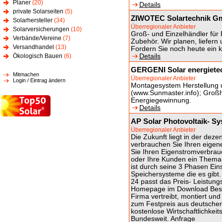
Planer
(20)
Details
private Solarseiten
(5)
ZIWOTEC Solartechnik 
Solarhersteller
(34)
Überregionaler Anbieter
Solarversicherungen
(10)
Groß- und Einzelhändler für 
Verbände/Vereine
(7)
Zubehör. Wir planen, liefern 
Versandhandel
(13)
Fordern Sie noch heute ein k
Ökologisch Bauen
(6)
Details
GERGENI Solar energiete
Mitmachen
Überregionaler Anbieter
Login / Eintrag ändern
Montagesystem Herstellung un
(www.Sunmaster.info); Groß
Energiegewinnung.
Details
AP Solar Photovoltaik- S
Überregionaler Anbieter
Die Zukunft liegt in der dez
verbrauchen Sie Ihren eigen
Sie Ihren Eigenstromverbrauch
oder Ihre Kunden ein Them
ist durch seine 3 Phasen Ein
Speichersysteme die es gib
24 passt das Preis- Leistung
Homepage im Download Besu
Firma vertreibt, montiert und
zum Festpreis aus deutscher
kostenlose Wirtschaftlichkei
Bundesweit. Anfrage