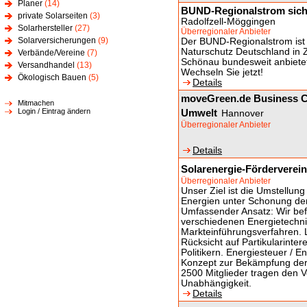
Planer
(14)
BUND-Regionalstrom sicher
private Solarseiten
(3)
Radolfzell-Möggingen
Solarhersteller
(27)
Überregionaler Anbieter
Solarversicherungen
(9)
Der BUND-Regionalstrom ist 
Naturschutz Deutschland in 
Verbände/Vereine
(7)
Schönau bundesweit anbietet: 
Versandhandel
(13)
Wechseln Sie jetzt!
Ökologisch Bauen
(5)
Details
moveGreen.de Business Cl
Mitmachen
Login / Eintrag ändern
Umwelt
Hannover
Überregionaler Anbieter
Details
Solarenergie-Förderverein
Überregionaler Anbieter
Unser Ziel ist die Umstellu
Energien unter Schonung der
Umfassender Ansatz: Wir b
verschiedenen Energietechnik
Markteinführungsverfahren. 
Rücksicht auf Partikularint
Politikern. Energiesteuer / E
Konzept zur Bekämpfung der 
2500 Mitglieder tragen den Ve
Unabhängigkeit.
Details