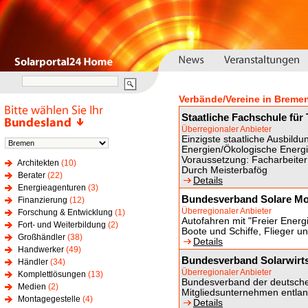
Verbände/Vereine in Breme
Staatliche Fachschule für
Überregionaler Anbieter
Einzigste staatliche Ausbild
Energien/Ökologische Energi
Voraussetzung: Facharbeiter 
Architekten
(10)
Durch Meisterbafög
Berater
(22)
Details
Energieagenturen
(3)
Bundesverband Solare Mobi
Finanzierung
(12)
Überregionaler Anbieter
Forschung & Entwicklung
(1)
Autofahren mit "Freier Energie
Fort- und Weiterbildung
(2)
Boote und Schiffe, Flieger un
Großhändler
(38)
Details
Handwerker
(49)
Bundesverband Solarwirts
Händler
(34)
Überregionaler Anbieter
Komplettlösungen
(13)
Bundesverband der deutschen
Medien
(2)
Mitgliedsunternehmen entlan
Montagegestelle
(4)
Details