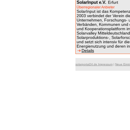
SolarInput e.V.
Erfurt
Überregionaler Anbieter
SolarInput ist das Kompetenz
2003 verbindet der Verein di
Unternehmen, Forschungs- un
Verbänden, Kommunen und öf
und Kooperationsplattform im
Solarvalley Mitteldeutschland
Solarproduktions-, Solarfor
und setzt sich intensiv für d
Energienutzung und deren in
Details
solarportal24.de Impressum
|
Neue Eint