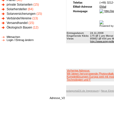
Planer
(42)
Telefax
(+49) 3212
private Solarseiten
(15)
EMail-Adresse
EMail
Solarhersteller
(64)
http://
Homepage
Solarversicherungen
(15)
Verbände/Vereine
(13)
Versandhandel
(15)
Powered by
Ökologisch Bauen
(12)
Eintragsdatum
24.11.2008
Eingehende Klicks
175 (Ø 1 pro Monat 
Mitmachen
Views
95862 (Ø 454 pro Mo
Login / Eintrag ändern
http://www.amg-pell
Vorherige Adresse:
Wir bieten hervorragende Photovoltaik
Komplettlösungen Europa weit mit mo
Technologien und F
solarportal24.de Impressum
|
Neue Eint
Adresse_V2