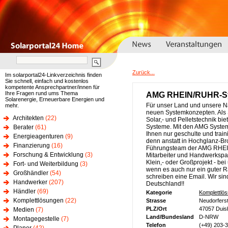
Zurück...
Im solarportal24-Linkverzeichnis finden
Sie schnell, einfach und kostenlos
kompetente Ansprechpartner/innen für
Ihre Fragen rund ums Thema
AMG RHEIN/RUHR-Sys
Solarenergie, Erneuerbare Energien und
Für unser Land und unsere N
mehr.
neuen Systemkonzepten. Als 
Architekten
(22)
Solar,- und Pelletstechnik bie
Systeme. Mit den AMG Syste
Berater
(61)
Ihnen nur geschulte und train
Energieagenturen
(9)
denn anstatt in Hochglanz-B
Finanzierung
(16)
Führungsteam der AMG RHEIN
Forschung & Entwicklung
(3)
Mitarbeiter und Handwerkspar
Klein,- oder Großprojekt - b
Fort- und Weiterbildung
(3)
wenn es auch nur ein guter Ra
Großhändler
(54)
schreiben eine Email. Wir sin
Handwerker
(207)
Deutschland!!
Händler
(69)
Kategorie
Komplettlö
Komplettlösungen
(22)
Strasse
Neudorferst
PLZ/Ort
47057 Duis
Medien
(7)
Land/Bundesland
D-NRW
Montagegestelle
(7)
Telefon
(+49) 203-