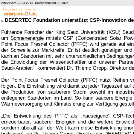
Artikel vom 12.03.2013, Druckdatum 08.08.2026
DESERTEC Foundation unterstützt CSP-Innovation der
Führende Forscher der King Saud Universität (KSU) Saudi
um
Sonnenenergie
mittels CSP (Concentrated Solar Powe
Point Focus Fresnel Collector (PFFC) wird gerade auf ein
der Schwelle zur Marktreife. Er ist deutlich günstiger und
kann an Standorten mit sehr unterschiedlichen Bedingungen
die Entwicklung der Wissenschaftler und unserer Partne
Saudi-Arabien“, kommentiert Dr. Thiemo Gropp, Direktor
Der Point Focus Fresnel Collector (PFFC) nutzt Reihen 
folgen. Die Einstrahlung wird damit zu jeder Tageszeit auf
die Produktion von sauberem
Strom
sowohl im industrie
entlegenen Standorten im Land. So kann saubere Energie
Wärmeversorgung und Klimatisierung zur Verfügung gestel
„Die Entwicklung des PFFC als „hauseigene“ CSP-Techn
erneuerbarer, sauberer Energien und die weitere Entwick
sondern überall auf der Welt kann diese Entwicklung e
beitragen“, so Dr. Thiemo Gropp, Direktor der DESERTEC 