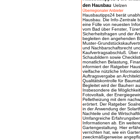
den Hausbau
Uelzen
Überregionaler Anbieter
Hausbautipps24 berät unabhä
Hausbau. Die Info-Zentrale 
eine Fülle von neuesten Inf
vom Bad über Fenster, Türen
Sicherheitsfragen und der A
begleiten den angehenden B
Muster-Grundstückskaufvertr
und Nachbarschaftsrecht und
Kaufvertragsabschluß. Über 
Schaubildern sowie Checklis
monatlichen Belastung, Fina
informiert der Ratgeber Hau
vielfache nützliche Informat
Auftragsvergabe an Architek
Qualitätskontrolle für Bauma
Begleitet wird der Bauherr a
Insbesondere die Möglichkei
Fotovoltaik, der Energiege
Pelletheizung mit dem nachw
erörtert. Der Ratgeber Soalr
in der Anwendung der Solarth
Nachteile und die Wirtschaftl
Umfangreiche Erfahrungsber
Informationen ab. Ein weiter
Gartengestaltung. Hier erfä
verrichten hat, wie ein Garte
zweckmäßigerweise angepflan