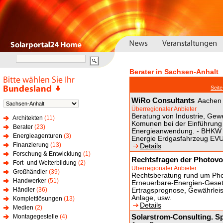
Berater in Sachsen-Anhalt
Seit
WiRo Consultants
Aachen
Überregionaler Anbieter
Beratung von Industrie, Gew
Architekten
(11)
Komunen bei der Einführung
Berater
(23)
Energieanwendung. - BHKW 
Energieagenturen
(3)
Energie Erdgasfahrzeug E
Finanzierung
(13)
Details
Forschung & Entwicklung
(1)
Rechtsfragen der Photovol
Fort- und Weiterbildung
(2)
Überregionaler Anbieter
Großhändler
(39)
Rechtsberatung rund um Photo
Handwerker
(51)
Erneuerbare-Energien-Gesetz
Händler
(36)
Ertragsprognose, Gewährleis
Anlage, usw.
Komplettlösungen
(13)
Details
Medien
(2)
Solarstrom-Consulting. Sp
Montagegestelle
(4)