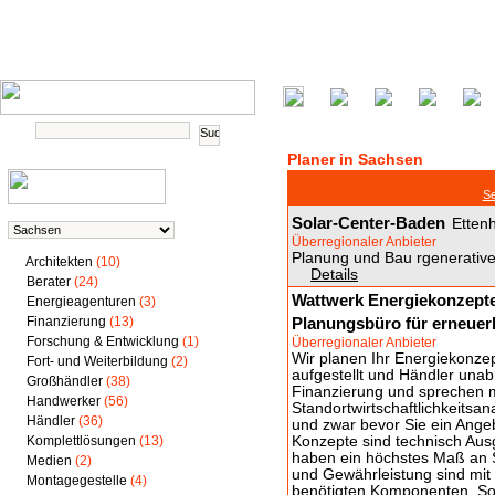
Planer in Sachsen
Se
Solar-Center-Baden
Etten
Überregionaler Anbieter
Planung und Bau rgenerativ
Architekten
(10)
Details
Berater
(24)
Wattwerk Energiekonzepte
Energieagenturen
(3)
Finanzierung
(13)
Planungsbüro für erneuer
Forschung & Entwicklung
(1)
Überregionaler Anbieter
Wir planen Ihr Energiekonzept
Fort- und Weiterbildung
(2)
aufgestellt und Händler unab
Großhändler
(38)
Finanzierung und sprechen m
Handwerker
(56)
Standortwirtschaftlichkeitsan
Händler
(36)
und zwar bevor Sie ein Ange
Komplettlösungen
(13)
Konzepte sind technisch Ausg
haben ein höchstes Maß an Si
Medien
(2)
und Gewährleistung sind mit d
Montagegestelle
(4)
benötigten Komponenten. Sol