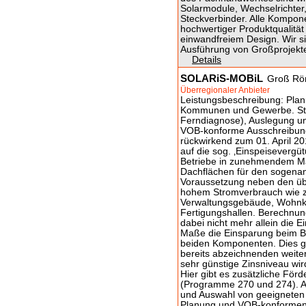
Solarmodule, Wechselrichter
Steckverbinder. Alle Kompon
hochwertiger Produktqualitä
einwandfreiem Design. Wir s
Ausführung von Großprojekte
Details
SOLARiS-MOBiL
Groß Rö
Überregionaler Anbieter
Leistungsbeschreibung: Planu
Kommunen und Gewerbe. Stan
Ferndiagnose), Auslegung un
VOB-konforme Ausschreibung
rückwirkend zum 01. April 20
auf die sog. ‚Einspeisevergü
Betriebe in zunehmendem Ma
Dachflächen für den sogenan
Voraussetzung neben den üb
hohem Stromverbrauch wie z
Verwaltungsgebäude, Wohnko
Fertigungshallen. Berechnung
dabei nicht mehr allein die
Maße die Einsparung beim Be
beiden Komponenten. Dies gi
bereits abzeichnenden weite
sehr günstige Zinsniveau wir
Hier gibt es zusätzliche För
(Programme 270 und 274). A
und Auswahl von geeigneten 
Planung und VOB-konformen 