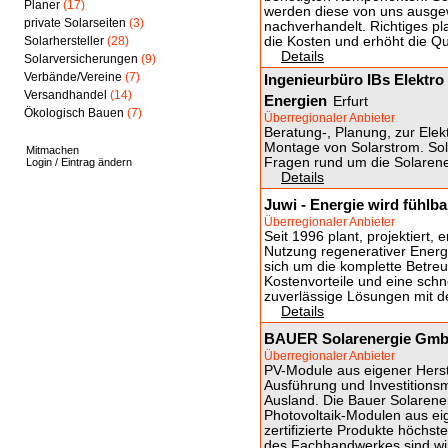
Planer
(17)
werden diese von uns ausge
private Solarseiten
(3)
nachverhandelt. Richtiges pl
Solarhersteller
(28)
die Kosten und erhöht die Q
Details
Solarversicherungen
(9)
Verbände/Vereine
(7)
Ingenieurbüro IBs Elektr
Versandhandel
(14)
Energien
Erfurt
Ökologisch Bauen
(7)
Überregionaler Anbieter
Beratung-, Planung, zur Ele
Montage von Solarstrom. Sola
Mitmachen
Fragen rund um die Solarene
Login / Eintrag ändern
Details
Juwi - Energie wird fühlba
Überregionaler Anbieter
Seit 1996 plant, projektiert, e
Nutzung regenerativer Ener
sich um die komplette Betreu
Kostenvorteile und eine schne
zuverlässige Lösungen mit d
Details
BAUER Solarenergie GmbH 
Überregionaler Anbieter
PV-Module aus eigener Herst
Ausführung und Investition
Ausland. Die Bauer Solaren
Photovoltaik-Modulen aus ei
zertifizierte Produkte höchste
des Fachhandwerkes sind wir 