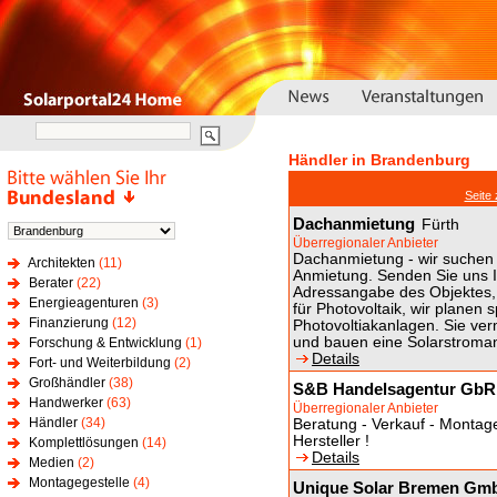
Händler in Brandenburg
Seite
Dachanmietung
Fürth
Überregionaler Anbieter
Dachanmietung - wir suchen 
Architekten
(11)
Anmietung. Senden Sie uns I
Berater
(22)
Adressangabe des Objektes, 
Energieagenturen
(3)
für Photovoltaik, wir planen s
Finanzierung
(12)
Photovoltiakanlagen. Sie ver
und bauen eine Solarstroman
Forschung & Entwicklung
(1)
Details
Fort- und Weiterbildung
(2)
Großhändler
(38)
S&B Handelsagentur GbR
Handwerker
(63)
Überregionaler Anbieter
Händler
(34)
Beratung - Verkauf - Montag
Hersteller !
Komplettlösungen
(14)
Details
Medien
(2)
Montagegestelle
(4)
Unique Solar Bremen Gm