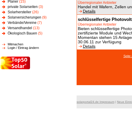
Planer
(15)
Überregionaler Anbieter
private Solarseiten
(3)
Handel mit Wafern, Zellen u
Details
Solarhersteller
(26)
Solarversicherungen
(9)
schlüsselfertige Photovol
Verbände/Vereine
(7)
Überregionaler Anbieter
Versandhandel
(13)
Bieten schlüsselfertige Phot
zertifizierte Module und We
Ökologisch Bauen
(5)
Momentan stehen 15 Anlagen
30.06.11 zur Verfügung
Mitmachen
Details
Login / Eintrag ändern
Seite
solarportal24.de Impressum
|
Neue Eint