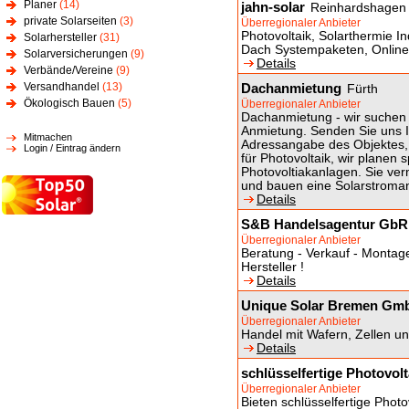
Planer
(14)
jahn-solar
Reinhardshagen
private Solarseiten
(3)
Überregionaler Anbieter
Photovoltaik, Solarthermie In
Solarhersteller
(31)
Dach Systempaketen, Online
Solarversicherungen
(9)
Details
Verbände/Vereine
(9)
Versandhandel
(13)
Dachanmietung
Fürth
Ökologisch Bauen
(5)
Überregionaler Anbieter
Dachanmietung - wir suchen 
Anmietung. Senden Sie uns I
Mitmachen
Adressangabe des Objektes, 
Login / Eintrag ändern
für Photovoltaik, wir planen s
Photovoltiakanlagen. Sie ver
und bauen eine Solarstroman
Details
S&B Handelsagentur GbR
Überregionaler Anbieter
Beratung - Verkauf - Montag
Hersteller !
Details
Unique Solar Bremen Gm
Überregionaler Anbieter
Handel mit Wafern, Zellen u
Details
schlüsselfertige Photovol
Überregionaler Anbieter
Bieten schlüsselfertige Phot