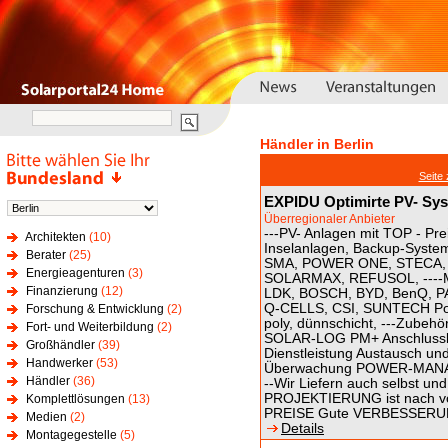
Händler in Berlin
Seite
EXPIDU Optimirte PV- Sys
Überregionaler Anbieter
---PV- Anlagen mit TOP - Pre
Architekten
(10)
Inselanlagen, Backup-Syste
Berater
(25)
SMA, POWER ONE, STECA,
Energieagenturen
(3)
SOLARMAX, REFUSOL, ----MO
Finanzierung
(12)
LDK, BOSCH, BYD, BenQ, P
Q-CELLS, CSI, SUNTECH Pow
Forschung & Entwicklung
(2)
poly, dünnschicht, ---Zube
Fort- und Weiterbildung
(2)
SOLAR-LOG PM+ Anschlussk
Großhändler
(39)
Dienstleistung Austausch u
Handwerker
(53)
Überwachung POWER-MANAGE
Händler
(36)
--Wir Liefern auch selbst 
PROJEKTIERUNG ist nach vor
Komplettlösungen
(13)
PREISE Gute VERBESSERU
Medien
(2)
Details
Montagegestelle
(5)