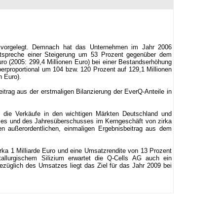
06 vorgelegt. Demnach hat das Unternehmen im Jahr 2006
tspreche einer Steigerung um 53 Prozent gegenüber dem
ro (2005: 299,4 Millionen Euro) bei einer Bestandserhöhung
rproportional um 104 bzw. 120 Prozent auf 129,1 Millionen
n Euro).
itrag aus der erstmaligen Bilanzierung der EverQ-Anteile in
die Verkäufe in den wichtigen Märkten Deutschland und
tzes und des Jahresüberschusses im Kerngeschäft von zirka
n außerordentlichen, einmaligen Ergebnisbeitrag aus dem
rka 1 Milliarde Euro und eine Umsatzrendite von 13 Prozent
allurgischem Silizium erwartet die Q-Cells AG auch ein
üglich des Umsatzes liegt das Ziel für das Jahr 2009 bei