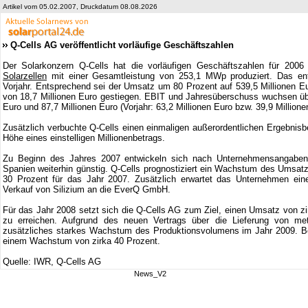
Artikel vom 05.02.2007, Druckdatum 08.08.2026
Q-Cells AG veröffentlicht vorläufige Geschäftszahlen
Der Solarkonzern Q-Cells hat die vorläufigen Geschäftszahlen für 20
Solarzellen
mit einer Gesamtleistung von 253,1 MWp produziert. Das en
Vorjahr. Entsprechend sei der Umsatz um 80 Prozent auf 539,5 Millionen Eu
von 18,7 Millionen Euro gestiegen. EBIT und Jahresüberschuss wuchsen übe
Euro und 87,7 Millionen Euro (Vorjahr: 63,2 Millionen Euro bzw. 39,9 Millione
Zusätzlich verbuchte Q-Cells einen einmaligen außerordentlichen Ergebnisbe
Höhe eines einstelligen Millionenbetrags.
Zu Beginn des Jahres 2007 entwickeln sich nach Unternehmensangaben 
Spanien weiterhin günstig. Q-Cells prognostiziert ein Wachstum des Umsa
30 Prozent für das Jahr 2007. Zusätzlich erwartet das Unternehmen eine
Verkauf von Silizium an die EverQ GmbH.
Für das Jahr 2008 setzt sich die Q-Cells AG zum Ziel, einen Umsatz von zi
zu erreichen. Aufgrund des neuen Vertrags über die Lieferung von met
zusätzliches starkes Wachstum des Produktionsvolumens im Jahr 2009. Bez
einem Wachstum von zirka 40 Prozent.
Quelle: IWR, Q-Cells AG
News_V2