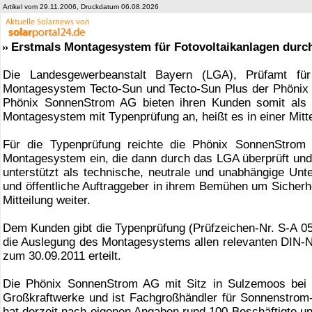
Artikel vom 29.11.2006, Druckdatum 06.08.2026
Erstmals Montagesystem für Fotovoltaikanlagen durc
Die Landesgewerbeanstalt Bayern (LGA), Prüfamt f
Montagesystem Tecto-Sun und Tecto-Sun Plus der Phönix 
Phönix SonnenStrom AG bieten ihren Kunden somit als 
Montagesystem mit Typenprüfung an, heißt es in einer Mit
Für die Typenprüfung reichte die Phönix SonnenStrom
Montagesystem ein, die dann durch das LGA überprüft und 
unterstützt als technische, neutrale und unabhängige Unt
und öffentliche Auftraggeber in ihrem Bemühen um Sicherhe
Mitteilung weiter.
Dem Kunden gibt die Typenprüfung (Prüfzeichen-Nr. S-A 05
die Auslegung des Montagesystems allen relevanten DIN-N
zum 30.09.2011 erteilt.
Die Phönix SonnenStrom AG mit Sitz in Sulzemoos bei 
Großkraftwerke und ist Fachgroßhändler für Sonnenstro
hat derzeit nach eigenen Angaben rund 100 Beschäftigte u