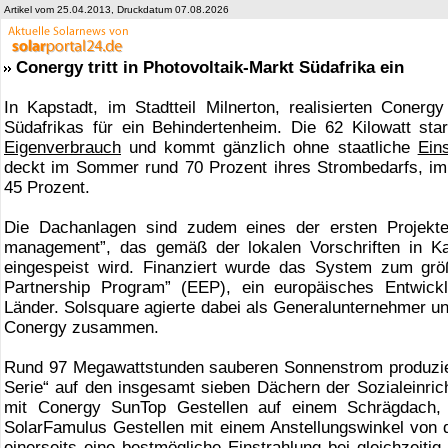
Artikel vom 25.04.2013, Druckdatum 07.08.2026
Conergy tritt in Photovoltaik-Markt Südafrika ein
In Kapstadt, im Stadtteil Milnerton, realisierten Coner
Südafrikas für ein Behindertenheim. Die 62 Kilowatt sta
Eigenverbrauch
und kommt gänzlich ohne staatliche
Ein
deckt im Sommer rund 70 Prozent ihres Strombedarfs, im 
45 Prozent.
Die Dachanlagen sind zudem eines der ersten Projekt
management”, das gemäß der lokalen Vorschriften in Ka
eingespeist wird. Finanziert wurde das System zum grö
Partnership Program” (EEP), ein europäisches Entwick
Länder. Solsquare agierte dabei als Generalunternehmer un
Conergy zusammen.
Rund 97 Megawattstunden sauberen Sonnenstrom produzie
Serie“ auf den insgesamt sieben Dächern der Sozialeinrich
mit Conergy SunTop Gestellen auf einem Schrägdach, 
SolarFamulus Gestellen mit einem Anstellungswinkel von d
einerseits eine bestmögliche Einstrahlung bei gleichzeitig 