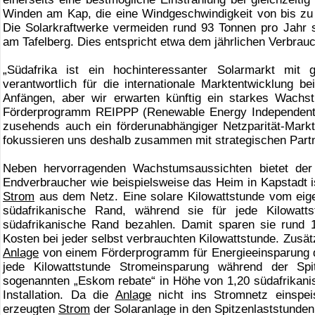
Winden am Kap, die eine Windgeschwindigkeit von bis zu
Die Solarkraftwerke vermeiden rund 93 Tonnen pro Jahr
am Tafelberg. Dies entspricht etwa dem jährlichen Verbrauc
„Südafrika ist ein hochinteressanter Solarmarkt mit 
verantwortlich für die internationale Marktentwicklung b
Anfängen, aber wir erwarten künftig ein starkes Wach
Förderprogramm REIPPP (Renewable Energy Independent 
zusehends auch ein förderunabhängiger Netzparität-Mark
fokussieren uns deshalb zusammen mit strategischen Part
Neben hervorragenden Wachstumsaussichten bietet der s
Endverbraucher wie beispielsweise das Heim in Kapstadt 
Strom
aus dem Netz. Eine solare Kilowattstunde vom eige
südafrikanische Rand, während sie für jede Kilowatt
südafrikanische Rand bezahlen. Damit sparen sie rund 
Kosten bei jeder selbst verbrauchten Kilowattstunde. Zusätz
Anlage
von einem Förderprogramm für Energieeinsparung d
jede Kilowattstunde Stromeinsparung während der Spit
sogenannten „Eskom rebate“ in Höhe von 1,20 südafrikanis
Installation. Da die
Anlage
nicht ins Stromnetz einspei
erzeugten
Strom
der Solaranlage in den Spitzenlaststunden