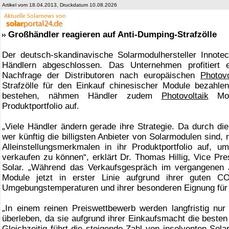
Artikel vom 18.04.2013, Druckdatum 10.08.2026
Großhändler reagieren auf Anti-Dumping-Strafzölle
Der deutsch-skandinavische Solarmodulhersteller Innote
Händlern abgeschlossen. Das Unternehmen profitiert 
Nachfrage der Distributoren nach europäischen
Photovo
Strafzölle für den Einkauf chinesischer Module bezahl
bestehen, nähmen Händler zudem
Photovoltaik
Modu
Produktportfolio auf.
„Viele Händler ändern gerade ihre Strategie. Da durch die
wer künftig die billigsten Anbieter von Solarmodulen sind,
Alleinstellungsmerkmalen in ihr Produktportfolio auf,
verkaufen zu können“, erklärt Dr. Thomas Hillig, Vice Pr
Solar. „Während das Verkaufsgespräch im vergangenen J
Module jetzt in erster Linie aufgrund ihrer guten C
Umgebungstemperaturen und ihrer besonderen Eignung für
„In einem reinen Preiswettbewerb werden langfristig nur
überleben, da sie aufgrund ihrer Einkaufsmacht die besten 
Gleichzeitig führt die steigende Zahl von insolventen So