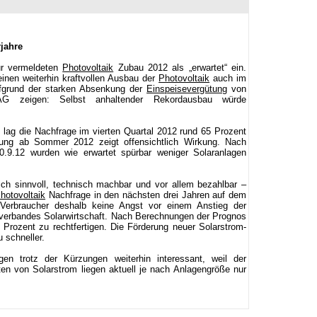
jahre
ur vermeldeten
Photovoltaik
Zubau 2012 als „erwartet“ ein.
einen weiterhin kraftvollen Ausbau der
Photovoltaik
auch im
ufgrund der starken Absenkung der
Einspeisevergütung
von
G zeigen: Selbst anhaltender Rekordausbau würde
 lag die Nachfrage im vierten Quartal 2012 rund 65 Prozent
erung ab Sommer 2012 zeigt offensichtlich Wirkung. Nach
0.9.12 wurden wie erwartet spürbar weniger Solaranlagen
isch sinnvoll, technisch machbar und vor allem bezahlbar –
hotovoltaik
Nachfrage in den nächsten drei Jahren auf dem
Verbraucher deshalb keine Angst vor einem Anstieg der
sverbandes Solarwirtschaft. Nach Berechnungen der Prognos
Prozent zu rechtfertigen. Die Förderung neuer Solarstrom-
 schneller.
en trotz der Kürzungen weiterhin interessant, weil der
en von Solarstrom liegen aktuell je nach Anlagengröße nur