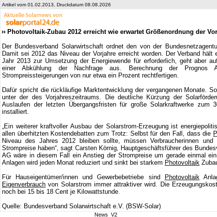
Artikel vom 01.02.2013, Druckdatum 08.08.2026
Photovoltaik-Zubau 2012 erreicht wie erwartet Größenordnung der Vor
Der Bundesverband Solarwirtschaft ordnet den von der Bundesnetzagent
Damit sei 2012 das Niveau der Vorjahre erreicht worden. Der Verband hält 
Jahr 2013 zur Umsetzung der Energiewende für erforderlich, geht aber a
einer Abkühlung der Nachfrage aus. Berechnung der Prognos A
Strompreissteigerungen von nur etwa ein Prozent rechtfertigen.
Dafür spricht die rückläufige Marktentwicklung der vergangenen Monate. So
unter der des Vorjahreszeitraums. Die deutliche Kürzung der Solarförd
Auslaufen der letzten Übergangsfristen für große Solarkraftwerke zum 3
installiert.
„Ein weiterer kraftvoller Ausbau der Solarstrom-Erzeugung ist energiepolit
allen überhitzten Kostendebatten zum Trotz: Selbst für den Fall, dass die
P
Niveau des Jahres 2012 bleiben sollte, müssen Verbraucherinnen und 
Strompreise haben“, sagt Carsten Körnig, Hauptgeschäftsführer des Bunde
AG wäre in diesem Fall ein Anstieg der Strompreise um gerade einmal ein 
Anlagen wird jeden Monat reduziert und sinkt bei starkem
Photovoltaik
Zubau
Für Hauseigentümer/innen und Gewerbebetriebe sind
Photovoltaik
Anlag
Eigenverbrauch
von Solarstrom immer attraktiver wird. Die Erzeugungskost
noch bei 15 bis 18 Cent je Kilowattstunde.
Quelle: Bundesverband Solarwirtschaft e.V. (BSW-Solar)
News_V2