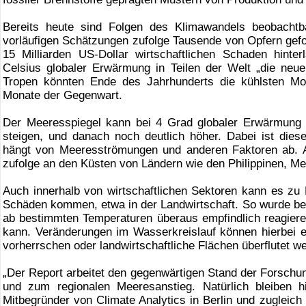
Bereits heute sind Folgen des Klimawandels beobachtb
vorläufigen Schätzungen zufolge Tausende von Opfern geford
15 Milliarden US-Dollar wirtschaftlichen Schaden hint
Celsius globaler Erwärmung in Teilen der Welt „die neue
Tropen könnten Ende des Jahrhunderts die kühlsten Mon
Monate der Gegenwart.
Der Meeresspiegel kann bei 4 Grad globaler Erwärmung 
steigen, und danach noch deutlich höher. Dabei ist dieser
hängt von Meeresströmungen und anderen Faktoren ab. 
zufolge an den Küsten von Ländern wie den Philippinen, Mex
Auch innerhalb von wirtschaftlichen Sektoren kann es zu K
Schäden kommen, etwa in der Landwirtschaft. So wurde ber
ab bestimmten Temperaturen überaus empfindlich reagieren
kann. Veränderungen im Wasserkreislauf können hierbe
vorherrschen oder landwirtschaftliche Flächen überflutet w
„Der Report arbeitet den gegenwärtigen Stand der Forschun
und zum regionalen Meeresanstieg. Natürlich bleiben hi
Mitbegründer von Climate Analytics in Berlin und zugleich