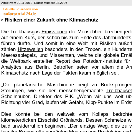
Artikel vom 20.11.2012, Druckdatum 09.08.2026
Risiken einer Zukunft ohne Klimaschutz
Die Treibhausgas
Emissionen
der Menschheit brechen jede
auf einem Kurs, der schon bis zum Ende des Jahrhunderts
führen dürfte. Und somit in eine Welt mit Risiken außerh
zählen
Hitzewellen
besonders in den Tropen, ein Hunderte
Meeresspiegels, und Missernten, welche die globale Ernäh
die Weltbank erstellter Report des Potsdam-Instituts fü
Analytics aus Berlin. Betroffen seien vor allem die A
Klimaschutz nach Lage der Fakten kaum möglich sei.
„Die planetarische Maschinerie neigt zu Bocksprüngen
Störungen, wie sie der menschengemachte
Treibhausef
Schellnhuber, Direktor des PIK. „Wenn wir uns weit üb
Richtung vier Grad, laufen wir Gefahr, Kipp-Punkte im Erd
Dies könnte bei den weltweit vom Kollaps bedrohten
kilometerdicken Eisschild Grönlands. Dessen Schmelze w
bald unwiderruflich beginnen. „Der einzige Weg, dies zu v
fossiler Brennstoffe geprägten Mustern von Produktion und