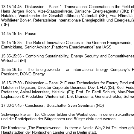
13:15-14:45 - Diskussion – Panel 1: Transnational Cooperation in the Field o
Hans Jørgen Koch, Vize-Staatssekretär, Dänische Energieagentur (DK); Pa
Hatakka, Vorsitzender der Geschäftsführung Vattenfall (SE); Esa Härmälä, G
Wolfdieter Böhler, Referatsleiter Internationale Energiepolitik und Energiea
(DE)
14:45-15:15 - Pause
15:15-15:35 - The Role of Innovative Choices in the German Energiewende,
Entwicklung, Senior Advisor „Plattform Energiewende“ am IASS
15:35-15:55 - Combining Sustainability, Energy Security and Competitivenes
Wirtschaft (FI)
15:55-16:15 - The Energiewende – an International Energy Company’s P
President, DONG Energy
16:15-17:30 - Diskussion – Panel 2: Future Technologies for Energy Product
Hafsteinn Helgason, Director Corporate Business Dev. EFLA (IS); Ketil Fodst
Professor, Aalto-Universität, Helsinki (FI); Prof. Dr. Ferdi Schüth, Max-Pl
Exploration & Produktion Wintershall, Erik Brandsma, Generaldirektor, Sch
17:30-17:45 - Conclusion, Botschafter Sven Svedman (NO)
Schwerpunkte am 16. Oktober bilden drei Workshops, in denen zukunftsw
und die Partizipation der Bürgerinnen und Bürger diskutiert werden.
Die Konferenz „The Energiewende – is there a Nordic Way? ist Teil einer gr
Hauptstädten der Nordischen Länder und in Berlin statt.