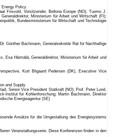
f Energy Policy
al Frisvold, Vorsitzender, Bellona Europe (NO); Tuomo J.
eneraldirektor, Ministerium für Arbeit und Wirtschaft (FI);
ußenpolitik, Bundesministerium für Wirtschaft und Technologie
 Dr. Günther Bachmann, Generalsekretär Rat für Nachhaltige
s, Esa Härmälä, Generaldirektor, Ministerium für Arbeit und
erspective, Kurt Bligaard Pedersen (DK), Executive Vice
ion and Supply
ad, Senior Vice President Statkraft (NO); Prof. Peter Lund,
anck-Institut für Kohlenforschung; Martin Bachmann, Direktor
wedische Energieagentur (SE)
eisende Ansätze für die Umgestaltung des Energiesystems
ößeren Veranstaltungsserie. Diese Konferenzen finden in den