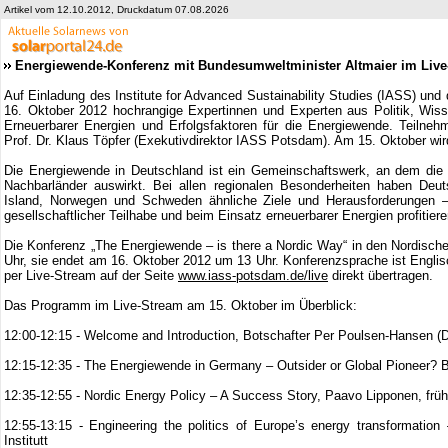
Artikel vom 12.10.2012, Druckdatum 07.08.2026
Energiewende-Konferenz mit Bundesumweltminister Altmaier im Live
Auf Einladung des Institute for Advanced Sustainability Studies (IASS) und 
16. Oktober 2012 hochrangige Expertinnen und Experten aus Politik, Wisse
Erneuerbarer Energien und Erfolgsfaktoren für die Energiewende. Teilne
Prof. Dr. Klaus Töpfer (Exekutivdirektor IASS Potsdam). Am 15. Oktober wird
Die Energiewende in Deutschland ist ein Gemeinschaftswerk, an dem die g
Nachbarländer auswirkt. Bei allen regionalen Besonderheiten haben Deu
Island, Norwegen und Schweden ähnliche Ziele und Herausforderungen –
gesellschaftlicher Teilhabe und beim Einsatz erneuerbarer Energien profitiere
Die Konferenz „The Energiewende – is there a Nordic Way“ in den Nordisch
Uhr, sie endet am 16. Oktober 2012 um 13 Uhr. Konferenzsprache ist Englis
per Live-Stream auf der Seite
www.iass-potsdam.de/live
direkt übertragen.
Das Programm im Live-Stream am 15. Oktober im Überblick:
12:00-12:15 - Welcome and Introduction, Botschafter Per Poulsen-Hansen (
12:15-12:35 - The Energiewende in Germany – Outsider or Global Pioneer? 
12:35-12:55 - Nordic Energy Policy – A Success Story, Paavo Lipponen, früh
12:55-13:15 - Engineering the politics of Europe’s energy transformation 
Institutt