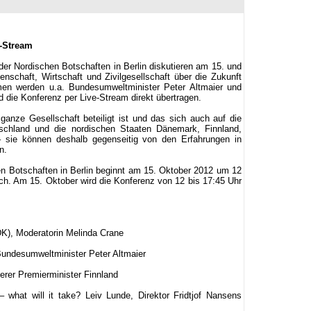
-Stream
der Nordischen Botschaften in Berlin diskutieren am 15. und
nschaft, Wirtschaft und Zivilgesellschaft über die Zukunft
hmen werden u.a. Bundesumweltminister Peter Altmaier und
 die Konferenz per Live-Stream direkt übertragen.
anze Gesellschaft beteiligt ist und das sich auch auf die
tschland und die nordischen Staaten Dänemark, Finnland,
 sie können deshalb gegenseitig von den Erfahrungen in
n.
en Botschaften in Berlin beginnt am 15. Oktober 2012 um 12
ch. Am 15. Oktober wird die Konferenz von 12 bis 17:45 Uhr
DK), Moderatorin Melinda Crane
Bundesumweltminister Peter Altmaier
erer Premierminister Finnland
– what will it take? Leiv Lunde, Direktor Fridtjof Nansens