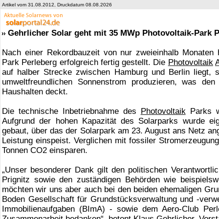
Artikel vom 31.08.2012, Druckdatum 08.08.2026
Gehrlicher Solar geht mit 35 MWp Photovoltaik-Park P
Nach einer Rekordbauzeit von nur zweieinhalb Monaten 
Park Perleberg erfolgreich fertig gestellt. Die
Photovoltaik
auf halber Strecke zwischen Hamburg und Berlin liegt, so
umweltfreundlichen Sonnenstrom produzieren, was den
Haushalten deckt.
Die technische Inbetriebnahme des
Photovoltaik
Parks wa
Aufgrund der hohen Kapazität des Solarparks wurde ei
gebaut, über das der Solarpark am 23. August ans Netz ang
Leistung einspeist. Verglichen mit fossiler Stromerzeugun
Tonnen CO2 einsparen.
„Unser besonderer Dank gilt den politischen Verantwortli
Prignitz sowie den zuständigen Behörden wie beispiels
möchten wir uns aber auch bei den beiden ehemaligen Gr
Boden Gesellschaft für Grundstücksverwaltung und -verw
Immobilienaufgaben (BImA) - sowie dem Aero-Club Perleb
Zusammenarbeit bedanken“, betont Klaus Gehrlicher, Vorst