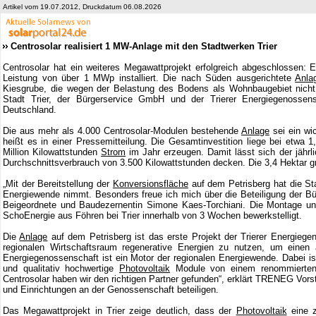
Artikel vom 19.07.2012, Druckdatum 06.08.2026
Centrosolar realisiert 1 MW-Anlage mit den Stadtwerken Trier
Centrosolar hat ein weiteres Megawattprojekt erfolgreich abgeschlossen: 
Leistung von über 1 MWp installiert. Die nach Süden ausgerichtete
Anla
Kiesgrube, die wegen der Belastung des Bodens als Wohnbaugebiet nicht
Stadt Trier, der Bürgerservice GmbH und der Trierer Energiegenossen
Deutschland.
Die aus mehr als 4.000 Centrosolar-Modulen bestehende
Anlage
sei ein wi
heißt es in einer Pressemitteilung. Die Gesamtinvestition liege bei etwa
Million Kilowattstunden
Strom
im Jahr erzeugen. Damit lässt sich der jähr
Durchschnittsverbrauch von 3.500 Kilowattstunden decken. Die 3,4 Hektar gro
„Mit der Bereitstellung der
Konversionsfläche
auf dem Petrisberg hat die St
Energiewende nimmt. Besonders freue ich mich über die Beteiligung der Bürg
Beigeordnete und Baudezernentin Simone Kaes-Torchiani. Die Montage und
SchoEnergie aus Föhren bei Trier innerhalb von 3 Wochen bewerkstelligt.
Die
Anlage
auf dem Petrisberg ist das erste Projekt der Trierer Energieg
regionalen Wirtschaftsraum regenerative Energien zu nutzen, um einen a
Energiegenossenschaft ist ein Motor der regionalen Energiewende. Dabei ist
und qualitativ hochwertige
Photovoltaik
Module von einem renommierten He
Centrosolar haben wir den richtigen Partner gefunden“, erklärt TRENEG Vors
und Einrichtungen an der Genossenschaft beteiligen.
Das Megawattprojekt in Trier zeige deutlich, dass der
Photovoltaik
eine z