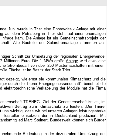
Ende Juni wurde in Trier eine
Photovoltaik
Anlage
mit einer
ge
auf dem Petrisberg in Trier steht auf einer ehemaligen
 infrage kam. Die
Anlage
ist ein Gemeinschaftsprojekt der
schaft. Alle Bauteile der Solarstromanlage stammen aus
chtiger Schritt zur Umsetzung der regionalen Energiewende,
 1,7 Millionen Euro. Die 1 MWp große
Anlage
wird etwa eine
liche Strombedarf von über 250 Musterhaushalten mit einem
ße Fläche ist im Besitz der Stadt Trier.
adt gezeigt, wie ernst sie kommunalen Klimaschutz und die
er durch die Trierer Energiegenossenschaft“, berichtet die
 elektrotechnische Verkabelung der Module hat die Firma
enossenschaft TRENEG. Ziel der Genossenschaft ist es, im
ktiven Beitrag zum Klimaschutz zu leisten. „Die Trierer
 uns wichtig, dass wir bei unseren Anlagen leistungsstarke
rsteller einsetzen, der in Deutschland produziert. Mit
tandsmitglied Marc Steinert. Bundesweit können sich Bürger
unehmende Bedeutung in der dezentralen Umsetzung der