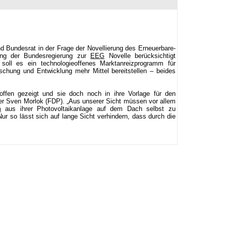
 Bundesrat in der Frage der Novellierung des Erneuerbare-
rung der Bundesregierung zur
EEG
Novelle berücksichtigt
oll es ein technologieoffenes Marktanreizprogramm für
schung und Entwicklung mehr Mittel bereitstellen – beides
offen gezeigt und sie doch noch in ihre Vorlage für den
r Sven Morlok (FDP). „Aus unserer Sicht müssen vor allem
m
aus ihrer Photovoltaikanlage auf dem Dach selbst zu
ur so lässt sich auf lange Sicht verhindern, dass durch die