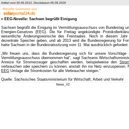
Artikel vom 30.06.2012, Druckdatum 06.08.2026
EEG-Novelle: Sachsen begrüßt Einigung
Sachsen begrüßt die Einigung im Vermittlungsausschuss von Bundestag und
Energien-Gesetzes (EEG). Die für Freitag angekündigte Protokollerklä
wesentliche Änderungswünsche des Freistaates. Noch in diesem Jahr s
dezentrale Speicher geben, und ab 2013 wird die Bundesregierung für For
hatte Sachsen in der Bundesratssitzung vom 11. Mai ausdrücklich gefordert.
„Wir freuen uns, dass die Bundesregierung sich für unsere Vorschläge 
Vermittlungsausschuss übernommen hat“, sagt Sachsens Wirtschaftsministe
Anreize für Stromerzeuger geschaffen werden, beispielweise den
Stro
verbrauchen oder speichern zu können, anstatt ihn ins Netz einzuspeisen. N
EEG
Umlage die Stromkosten für alle Verbraucher steigen.“
Quelle: Sächsisches Staatsministerium für Wirtschaft, Arbeit und Verkehr
News_V2