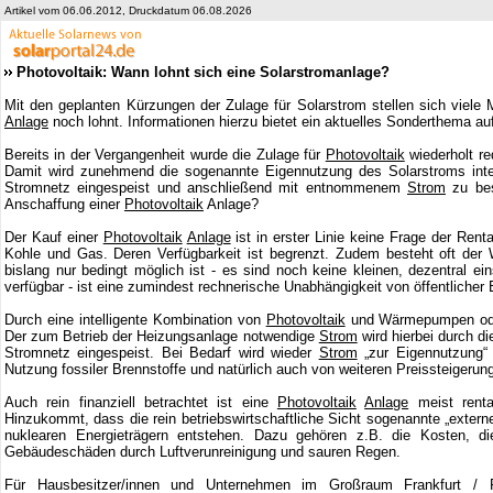
Artikel vom 06.06.2012, Druckdatum 06.08.2026
Photovoltaik: Wann lohnt sich eine Solarstromanlage?
Mit den geplanten Kürzungen der Zulage für Solarstrom stellen sich viele
Anlage
noch lohnt. Informationen hierzu bietet ein aktuelles Sonderthema a
Bereits in der Vergangenheit wurde die Zulage für
Photovoltaik
wiederholt re
Damit wird zunehmend die sogenannte Eigennutzung des Solarstroms inte
Stromnetz eingespeist und anschließend mit entnommenem
Strom
zu bes
Anschaffung einer
Photovoltaik
Anlage?
Der Kauf einer
Photovoltaik
Anlage
ist in erster Linie keine Frage der Renta
Kohle und Gas. Deren Verfügbarkeit ist begrenzt. Zudem besteht oft der
bislang nur bedingt möglich ist - es sind noch keine kleinen, dezentral e
verfügbar - ist eine zumindest rechnerische Unabhängigkeit von öffentlicher
Durch eine intelligente Kombination von
Photovoltaik
und Wärmepumpen o
Der zum Betrieb der Heizungsanlage notwendige
Strom
wird hierbei durch di
Stromnetz eingespeist. Bei Bedarf wird wieder
Strom
„zur Eigennutzung“ 
Nutzung fossiler Brennstoffe und natürlich auch von weiteren Preissteigeru
Auch rein finanziell betrachtet ist eine
Photovoltaik
Anlage
meist rentab
Hinzukommt, dass die rein betriebswirtschaftliche Sicht sogenannte „extern
nuklearen Energieträgern entstehen. Dazu gehören z.B. die Kosten, 
Gebäudeschäden durch Luftverunreinigung und sauren Regen.
Für Hausbesitzer/innen und Unternehmen im Großraum Frankfurt / R