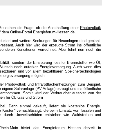
 Menschen die Frage, ob die Anschaffung einer
Photovoltaik
uf dem Online-Portal Energieforum-Hessen.de.
duziert und weitere Senkungen für Neuanlagen sind geplant.
ressant. Auch hier wird der erzeugte
Strom
ins öffentliche
onderen Konditionen verrechnet. Aber lohnt nun noch die
bilität, sondern der Einsparung fossiler Brennstoffe, wie Öl,
 Wunsch nach autarker Energieversorgung. Auch wenn dies
insetzbaren und vor allem bezahlbaren Speichertechnologien
 Energieversorgung möglich:
der
Photovoltaik
und Infrarotflächenheizungen zum Beispiel.
e eigene Solaranlage (PV-Anlage) erzeugt und ins öffentliche
entnommen. Somit wird der Verbraucher autarker von der
ngen für Öl, Gas und
Strom
el. Denn einmal gekauft, liefert sie kostenlos Energie.
e Kosten“ vernachlässigt, die beim Einsatz von fossilen und
die durch Umweltschäden entstehen wie Waldsterben und
hein-Main bietet das Energieforum Hessen derzeit in