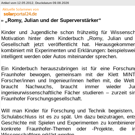
Artikel vom 12.05.2012, Druckdatum 09.08.2026
„Romy, Julian und der Superverstärker“
Kinder und Jugendliche schon frühzeitig für Wissensch
Motivation hinter dem Kinderbuch „Romy, Julian und 
Gesellschaft jetzt veröffentlicht hat. Herausgekomm
kombiniert mit Experimenten und Erklärungen: beispielsweis
intelligent werden oder Autos miteinander sprechen.
Ein Kinderbuch herauszubringen ist für eine Forschun
Fraunhofer bewogen, gemeinsam mit der Klett M
Forscher/innen und Ingenieur/innen helfen mit, die We
braucht Nachwuchs, braucht immer wieder J
ingenieurwissenschaftliche Fächer studieren – zurzeit s
Fraunhofer Forschungsgesellschaft.
Will man Kinder für Forschung und Technik begeistern
Schulabschluss ist es zu spät. Um dazu beizutragen, ents
Geschichte mit Spielen und Experimenten zu kombinieren
konkrete Fraunhofer-Themen oder -Projekte, die i
Wissenschaftlern erklärt werden.