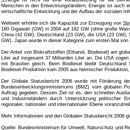
Menschen in den Entwicklungsländern; Energie ist auch ei
wirtschaftliche Entwicklung und der Aufbau der sozialen Inf
Weltweit erhöhte sich die Kapazität zur Erzeugung von
St
160 Gigawatt (GW) in 2004 auf 182 GW (ohne große Wasse
China (42 GW), Deutschland (23 GW), die USA (23 GW), 
GW). Japan wurde in dieser Kategorie zum ersten Mal von I
Der Anteil von Biokraftstoffen (Ethanol, Biodiesel) am glob
Liter auf insgesamt 37 Milliarden Liter an. Die USA zogen 
mit Brasilien gleich. Beim Biodiesel bleibt Deutschland S
Biodiesel-Produktion kam 2005 aus heimischer Produktion,
Der Globale Statusbericht 2006 wurde mit Förderung d
Bundesentwicklungsministeriums (BMZ) vom globalen Pol
Auftrag gegeben. Dessen Ziel ist es, den schnellen Ausba
und Industrieländern durch Unterstützung politischer 
regionaler, nationaler und internationaler Ebene voranzutrei
Mehr Informationen und den Globalen Statusbericht 2006 gi
Quelle: Bundesministerium für Umwelt, Naturschutz und R