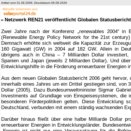
Artikel vom 31.08.2006, Druckdatum 06.08.2026
Netzwerk REN21 veröffentlicht Globalen Statusbericht
Zwei Jahre nach der Konferenz „renewables 2004“ in B
(Renewable Energy Policy Network for the 21st century) j
Demnach erhöhte sich weltweit die Kapazität zur Erzeug
160 Gigawatt (GW) in 2004 auf 182 GW. Allein in Deu
übrigens auch in China – 7 Milliarden Dollar investiert,
Spanien und Japan (jeweils 2 Milliarden Dollar). Und über 
Entwicklungshilfe in die Förderung erneuerbarer Energien i
Aus dem neuen Globalen Statusbericht 2006 geht hervor, d
innerhalb eines Jahres um ein Drittel gestiegen sind, von 3
Dollar (2005). Dazu Bundesumweltminister Sigmar Gabriel:
Investments auf Grundlage von Einspeisesystemen, die i
besonderen Förderpolitiken gelten. Diese Entwicklung sch
Deutschland, verbunden mit einem ständig wachsenden Expo
Darüber hinaus fließt über eine halbe Milliarde Dollar pr
erneuerbarer Energien in Entwicklungsländer. Bundesentwi
„Energie ist nicht nur eine Voraussetzung für die Befri