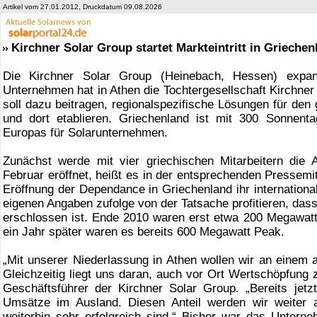
Artikel vom 27.01.2012, Druckdatum 09.08.2026
Kirchner Solar Group startet Markteintritt in Griechen
Die Kirchner Solar Group (Heinebach, Hessen) expand
Unternehmen hat in Athen die Tochtergesellschaft Kirchner
soll dazu beitragen, regionalspezifische Lösungen für den
und dort etablieren. Griechenland ist mit 300 Sonnenta
Europas für Solarunternehmen.
Zunächst werde mit vier griechischen Mitarbeitern die
Februar eröffnet, heißt es in der entsprechenden Pressemit
Eröffnung der Dependance in Griechenland ihr internation
eigenen Angaben zufolge von der Tatsache profitieren, das
erschlossen ist. Ende 2010 waren erst etwa 200 Megawa
ein Jahr später waren es bereits 600 Megawatt Peak.
„Mit unserer Niederlassung in Athen wollen wir an einem a
Gleichzeitig liegt uns daran, auch vor Ort Wertschöpfung 
Geschäftsführer der Kirchner Solar Group. „Bereits jetz
Umsätze im Ausland. Diesen Anteil werden wir weiter
weiterhin sehr erfolgreich sind.“ Bisher war das Untern