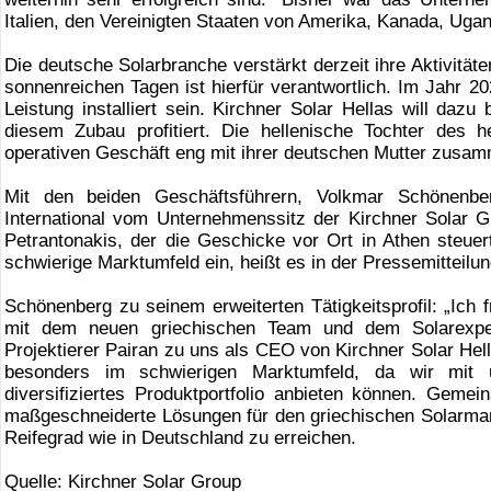
Italien, den Vereinigten Staaten von Amerika, Kanada, Ugand
Die deutsche Solarbranche verstärkt derzeit ihre Aktivität
sonnenreichen Tagen ist hierfür verantwortlich. Im Jahr 2
Leistung installiert sein. Kirchner Solar Hellas will daz
diesem Zubau profitiert. Die hellenische Tochter des 
operativen Geschäft eng mit ihrer deutschen Mutter zusam
Mit den beiden Geschäftsführern, Volkmar Schönenberg
International vom Unternehmenssitz der Kirchner Solar G
Petrantonakis, der die Geschicke vor Ort in Athen steue
schwierige Marktumfeld ein, heißt es in der Pressemitteilun
Schönenberg zu seinem erweiterten Tätigkeitsprofil: „Ich
mit dem neuen griechischen Team und dem Solarexper
Projektierer Pairan zu uns als CEO von Kirchner Solar Hel
besonders im schwierigen Marktumfeld, da wir mit 
diversifiziertes Produktportfolio anbieten können. Gemei
maßgeschneiderte Lösungen für den griechischen Solarmarkt
Reifegrad wie in Deutschland zu erreichen.
Quelle: Kirchner Solar Group