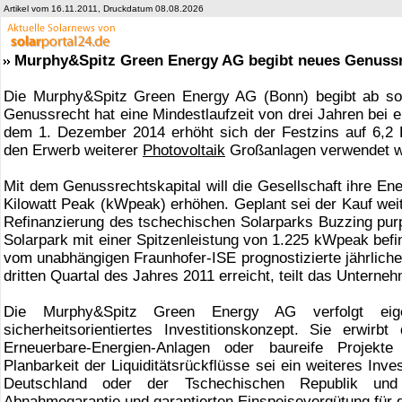
Artikel vom 16.11.2011, Druckdatum 08.08.2026
Murphy&Spitz Green Energy AG begibt neues Genussr
Die Murphy&Spitz Green Energy AG (Bonn) begibt ab s
Genussrecht hat eine Mindestlaufzeit von drei Jahren bei e
dem 1. Dezember 2014 erhöht sich der Festzins auf 6,2 P
den Erwerb weiterer
Photovoltaik
Großanlagen verwendet w
Mit dem Genussrechtskapital will die Gesellschaft ihre En
Kilowatt Peak (kWpeak) erhöhen. Geplant sei der Kauf wei
Refinanzierung des tschechischen Solarparks Buzzing purpl
Solarpark mit einer Spitzenleistung von 1.225 kWpeak befin
vom unabhängigen Fraunhofer-ISE prognostizierte jährliche
dritten Quartal des Jahres 2011 erreicht, teilt das Untern
Die Murphy&Spitz Green Energy AG verfolgt eige
sicherheitsorientiertes Investitionskonzept. Sie erwir
Erneuerbare-Energien-Anlagen oder baureife Projekte
Planbarkeit der Liquiditätsrückflüsse sei ein weiteres Inve
Deutschland oder der Tschechischen Republik und p
Abnahmegarantie und garantierten
Einspeisevergütung
für 