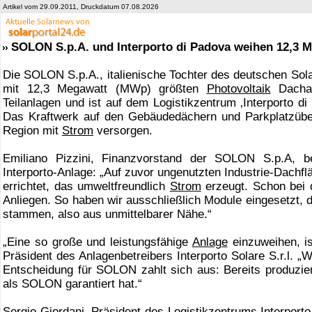
Artikel vom 29.09.2011, Druckdatum 07.08.2026
SOLON S.p.A. und Interporto di Padova weihen 12,3 M
Die SOLON S.p.A., italienische Tochter des deutschen So
mit 12,3 Megawatt (MWp) größten
Photovoltaik
Dachanl
Teilanlagen und ist auf dem Logistikzentrum ‚Interporto di 
Das Kraftwerk auf den Gebäudedächern und Parkplatzübe
Region mit
Strom
versorgen.
Emiliano Pizzini, Finanzvorstand der SOLON S.p.A, b
Interporto-Anlage: „Auf zuvor ungenutzten Industrie-Dachfl
errichtet, das umweltfreundlich
Strom
erzeugt. Schon bei 
Anliegen. So haben wir ausschließlich Module eingesetzt,
stammen, also aus unmittelbarer Nähe.“
„Eine so große und leistungsfähige
Anlage
einzuweihen, is
Präsident des Anlagenbetreibers Interporto Solare S.r.l. „W
Entscheidung für SOLON zahlt sich aus: Bereits produzier
als SOLON garantiert hat.“
Sergio Giordani, Präsident des Logistikzentrums Interporto