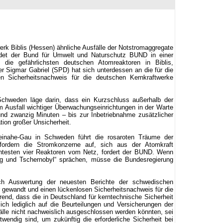
rk Biblis (Hessen) ähnliche Ausfälle der Notstromaggregate
et der Bund für Umwelt und Naturschutz BUND in einer
 die gefährlichsten deutschen Atomreaktoren in Biblis,
 Sigmar Gabriel (SPD) hat sich unterdessen an die für die
n Sicherheitsnachweis für die deutschen Kernkraftwerke
chweden läge darin, dass ein Kurzschluss außerhalb der
 Ausfall wichtiger Überwachungseinrichtungen in der Warte
nd zwanzig Minuten – bis zur Inbetriebnahme zusätzlicher
tion großer Unsicherheit.
 Beinahe-Gau in Schweden führt die rosaroten Träume der
fordern die Stromkonzerne auf, sich aus der Atomkraft
antesten vier Reaktoren vom Netz, fordert der BUND. Wenn
rg und Tschernobyl“ sprächen, müsse die Bundesregierung
ch Auswertung der neuesten Berichte der schwedischen
r gewandt und einen lückenlosen Sicherheitsnachweis für die
rend, dass die in Deutschland für kerntechnische Sicherheit
ich lediglich auf die Beurteilungen und Versicherungen der
fälle nicht nachweislich ausgeschlossen werden könnten, sei
wendig sind, um zukünftig die erforderliche Sicherheit bei