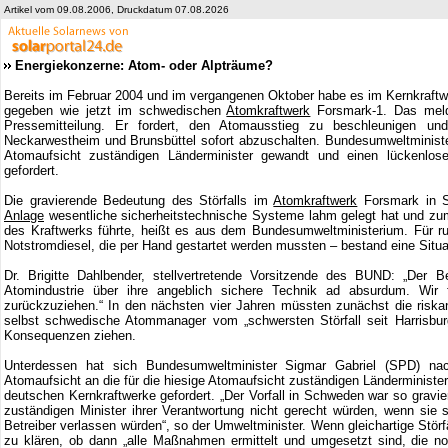
Artikel vom 09.08.2006, Druckdatum 07.08.2026
Energiekonzerne: Atom- oder Alpträume?
Bereits im Februar 2004 und im vergangenen Oktober habe es im Kernkraftwe
gegeben wie jetzt im schwedischen
Atomkraftwerk
Forsmark-1. Das meld
Pressemitteilung. Er fordert, den Atomausstieg zu beschleunigen und
Neckarwestheim und Brunsbüttel sofort abzuschalten. Bundesumweltminister
Atomaufsicht zuständigen Länderminister gewandt und einen lückenlose
gefordert.
Die gravierende Bedeutung des Störfalls im
Atomkraftwerk
Forsmark in S
Anlage
wesentliche sicherheitstechnische Systeme lahm gelegt hat und zum
des Kraftwerks führte, heißt es aus dem Bundesumweltministerium. Für ru
Notstromdiesel, die per Hand gestartet werden mussten – bestand eine Situa
Dr. Brigitte Dahlbender, stellvertretende Vorsitzende des BUND: „Der
Atomindustrie über ihre angeblich sichere Technik ad absurdum. Wir 
zurückzuziehen.“ In den nächsten vier Jahren müssten zunächst die risk
selbst schwedische Atommanager vom „schwersten Störfall seit Harrisbu
Konsequenzen ziehen.
Unterdessen hat sich Bundesumweltminister Sigmar Gabriel (SPD) na
Atomaufsicht an die für die hiesige Atomaufsicht zuständigen Länderministe
deutschen Kernkraftwerke gefordert. „Der Vorfall in Schweden war so gravie
zuständigen Minister ihrer Verantwortung nicht gerecht würden, wenn sie s
Betreiber verlassen würden“, so der Umweltminister. Wenn gleichartige Stör
zu klären, ob dann „alle Maßnahmen ermittelt und umgesetzt sind, die not